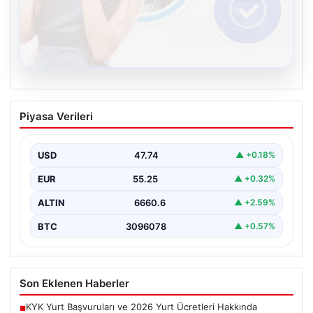
08.08.2026
Kelebek sohbet platformu İle Dijital
Piyasa Verileri
İletişimin Güvenli Adresi Ve Chat
Deneyimi
USD
47.74
▲ +0.18%
İnternet çağında insanların güvenli bir biçimde bağlantı
kurması ciddi bir önem ifade etmektedir. Günümüzde…
EUR
55.25
▲ +0.32%
ALTIN
6660.6
▲ +2.59%
BTC
3096078
▲ +0.57%
Son Eklenen Haberler
KYK Yurt Başvuruları ve 2026 Yurt Ücretleri Hakkında
■