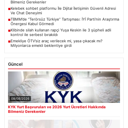
Bilmeniz Gerekenler
Kelebek sohbet platformu İle Dijital İletişimin Güvenli Adresi
■
Ve Chat Deneyimi
TBMM’de “Terörsüz Türkiye” Tartışması: İYİ Parti’nin Araştırma
■
Önergesi Kabul Görmedi
Klibinde silah kullanan rapçi Yuşa Keskin ile 3 şüpheli adli
■
kontrol ile serbest bırakıldı
Emekliye ÖTV’siz araç verilecek mi, yasa çıkacak mı?
■
Milyonlarca emekli beklentiye girdi
Güncel
08/08/2026
KYK Yurt Başvuruları ve 2026 Yurt Ücretleri Hakkında
Bilmeniz Gerekenler