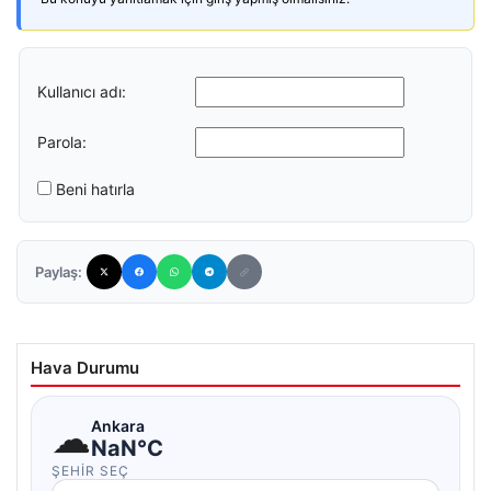
Kullanıcı adı:
Parola:
Beni hatırla
Paylaş:
Hava Durumu
☁
Ankara
NaN°C
ŞEHIR SEÇ