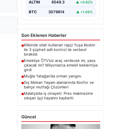
ALTIN
6549.3
▲ +0.82%
BTC
3079814
▲ +1.09%
Son Eklenen Haberler
Klibinde silah kullanan rapçi Yuşa Keskin
■
ile 3 şüpheli adli kontrol ile serbest
bırakıldı
Emekliye ÖTV’siz araç verilecek mi, yasa
■
çıkacak mı? Milyonlarca emekli beklentiye
girdi
Muğla Yatağan’da orman yangını
■
Dış Mekan Yaşam alanlarında Konfor ve
■
bahçe mutfağı Çözümleri
Malatya’da iş cinayeti: Pres makinesine
■
sıkışan işçi hayatını kaybetti
Güncel