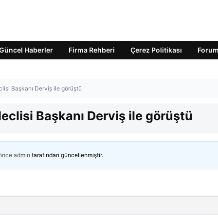
Güncel Haberler
Firma Rehberi
Çerez Politikası
Foru
isi Başkanı Derviş ile görüştü
clisi Başkanı Derviş ile görüştü
 önce
admin
tarafından güncellenmiştir.