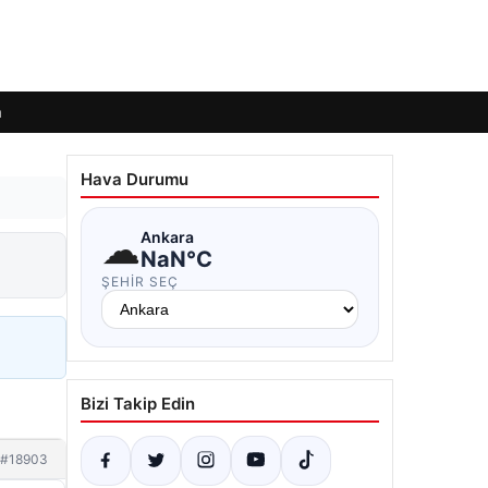
m
Hava Durumu
☁
Ankara
NaN°C
ŞEHIR SEÇ
Bizi Takip Edin
#18903