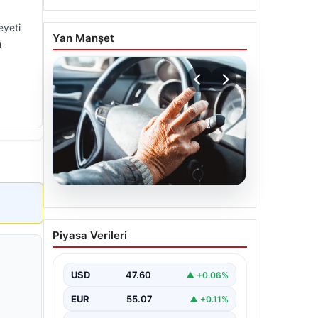
eyeti
Yan Manşet
ü
05.08.2026
Muğla Yatağan’da orman
Piyasa Verileri
yangını
USD
47.60
▲ +0.06%
EUR
55.07
▲ +0.11%