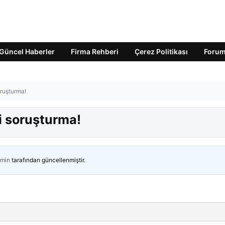
Güncel Haberler
Firma Rehberi
Çerez Politikası
Foru
oruşturma!
i soruşturma!
min
tarafından güncellenmiştir.