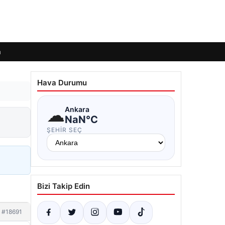
m
Hava Durumu
☁
Ankara
NaN°C
ŞEHIR SEÇ
Bizi Takip Edin
#18691