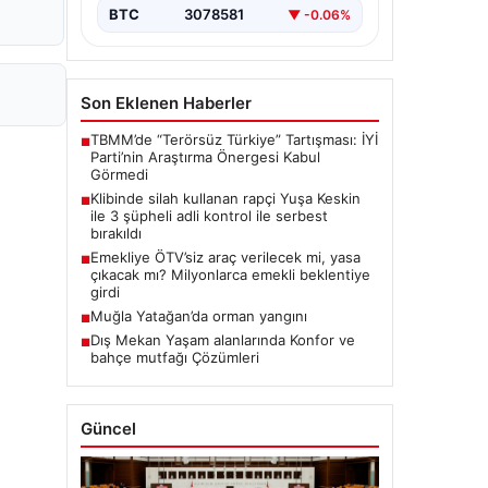
BTC
3078581
▼ -0.06%
Son Eklenen Haberler
TBMM’de “Terörsüz Türkiye” Tartışması: İYİ
■
Parti’nin Araştırma Önergesi Kabul
Görmedi
Klibinde silah kullanan rapçi Yuşa Keskin
■
ile 3 şüpheli adli kontrol ile serbest
bırakıldı
Emekliye ÖTV’siz araç verilecek mi, yasa
■
çıkacak mı? Milyonlarca emekli beklentiye
girdi
Muğla Yatağan’da orman yangını
■
Dış Mekan Yaşam alanlarında Konfor ve
■
bahçe mutfağı Çözümleri
Güncel