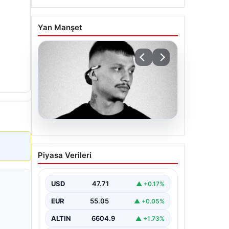
Yan Manşet
06.08.2026
Klibinde silah kullanan
Piyasa Verileri
rapçi Yuşa Keskin ile 3
şüpheli adli kontrol ile
serbest bırakıldı
USD
47.71
▲ +0.17%
EUR
55.05
▲ +0.05%
ALTIN
6604.9
▲ +1.73%