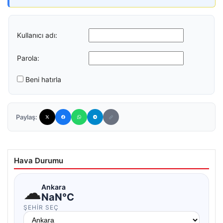
Kullanıcı adı:
Parola:
Beni hatırla
Paylaş:
Hava Durumu
☁
Ankara
NaN°C
ŞEHIR SEÇ