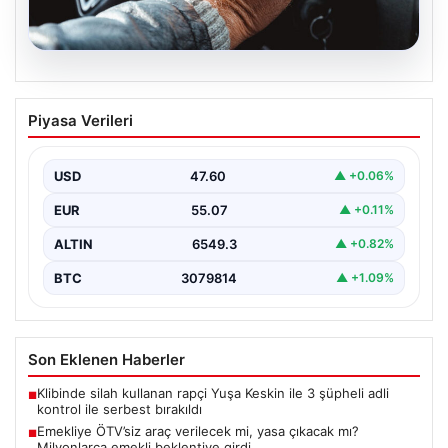
05.08.2026
Emekliye ÖTV’siz araç verilecek mi,
Piyasa Verileri
yasa çıkacak mı? Milyonlarca emekli
beklentiye girdi
USD
47.60
▲ +0.06%
EUR
55.07
▲ +0.11%
ALTIN
6549.3
▲ +0.82%
BTC
3079814
▲ +1.09%
Son Eklenen Haberler
Klibinde silah kullanan rapçi Yuşa Keskin ile 3 şüpheli adli
■
kontrol ile serbest bırakıldı
Emekliye ÖTV’siz araç verilecek mi, yasa çıkacak mı?
■
Milyonlarca emekli beklentiye girdi