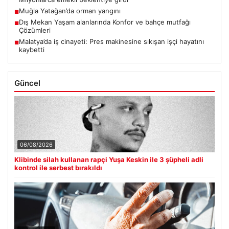
Muğla Yatağan’da orman yangını
■
Dış Mekan Yaşam alanlarında Konfor ve bahçe mutfağı
■
Çözümleri
Malatya’da iş cinayeti: Pres makinesine sıkışan işçi hayatını
■
kaybetti
Güncel
06/08/2026
Klibinde silah kullanan rapçi Yuşa Keskin ile 3 şüpheli adli
kontrol ile serbest bırakıldı