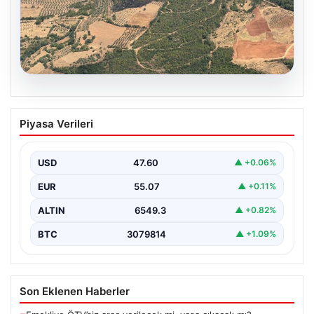
05.08.2026
Muğla Yatağan’da orman yangını
Piyasa Verileri
USD
47.60
▲ +0.06%
EUR
55.07
▲ +0.11%
ALTIN
6549.3
▲ +0.82%
BTC
3079814
▲ +1.09%
Son Eklenen Haberler