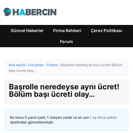
Güncel Haberler
Firma Rehberi
Çerez Politikası
Forum
Ana sayfa
›
Forumlar
›
Finans
›
Başrolle neredeyse aynı ücret! Bölüm
başı ücreti olay…
Başrolle neredeyse aynı ücret!
Bölüm başı ücreti olay…
Bu konu 0 yanıt içerir, 1 izleyen vardır ve en son
1 ay önce
admin
tarafından güncellenmiştir.