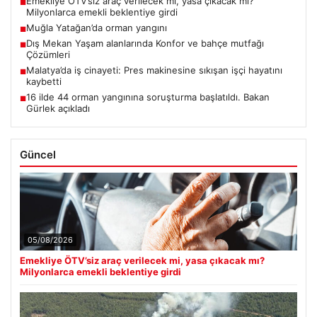
Emekliye ÖTV’siz araç verilecek mi, yasa çıkacak mı?
■
Milyonlarca emekli beklentiye girdi
Muğla Yatağan’da orman yangını
■
Dış Mekan Yaşam alanlarında Konfor ve bahçe mutfağı
■
Çözümleri
Malatya’da iş cinayeti: Pres makinesine sıkışan işçi hayatını
■
kaybetti
16 ilde 44 orman yangınına soruşturma başlatıldı. Bakan
■
Gürlek açıkladı
Güncel
05/08/2026
Emekliye ÖTV’siz araç verilecek mi, yasa çıkacak mı?
Milyonlarca emekli beklentiye girdi