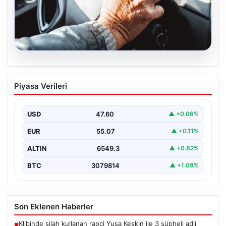
05.08.2026
Emekliye ÖTV’siz araç verilecek mi,
Piyasa Verileri
yasa çıkacak mı? Milyonlarca emekli
beklentiye girdi
USD
47.60
▲ +0.06%
EUR
55.07
▲ +0.11%
ALTIN
6549.3
▲ +0.82%
BTC
3079814
▲ +1.09%
Son Eklenen Haberler
Klibinde silah kullanan rapçi Yuşa Keskin ile 3 şüpheli adli
■