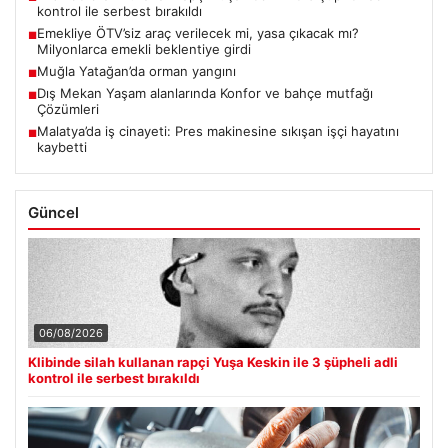
kontrol ile serbest bırakıldı
Emekliye ÖTV’siz araç verilecek mi, yasa çıkacak mı?
■
Milyonlarca emekli beklentiye girdi
Muğla Yatağan’da orman yangını
■
Dış Mekan Yaşam alanlarında Konfor ve bahçe mutfağı
■
Çözümleri
Malatya’da iş cinayeti: Pres makinesine sıkışan işçi hayatını
■
kaybetti
Güncel
06/08/2026
Klibinde silah kullanan rapçi Yuşa Keskin ile 3 şüpheli adli
kontrol ile serbest bırakıldı