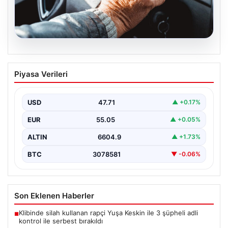
05.08.2026
Emekliye ÖTV’siz araç verilecek mi,
Piyasa Verileri
yasa çıkacak mı? Milyonlarca emekli
beklentiye girdi
USD
47.71
▲ +0.17%
EUR
55.05
▲ +0.05%
ALTIN
6604.9
▲ +1.73%
BTC
3078581
▼ -0.06%
Son Eklenen Haberler
Klibinde silah kullanan rapçi Yuşa Keskin ile 3 şüpheli adli
■
kontrol ile serbest bırakıldı