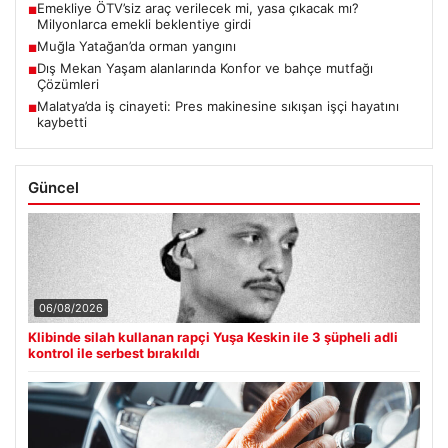
Emekliye ÖTV’siz araç verilecek mi, yasa çıkacak mı?
■
Milyonlarca emekli beklentiye girdi
Muğla Yatağan’da orman yangını
■
Dış Mekan Yaşam alanlarında Konfor ve bahçe mutfağı
■
Çözümleri
Malatya’da iş cinayeti: Pres makinesine sıkışan işçi hayatını
■
kaybetti
Güncel
06/08/2026
Klibinde silah kullanan rapçi Yuşa Keskin ile 3 şüpheli adli
kontrol ile serbest bırakıldı