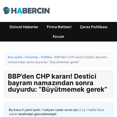
Güncel Haberler
Firma Rehberi
Çerez Politikası
Forum
Ana sayfa
›
Forumlar
›
Politika
›
BBP’den CHP kararı! Destici bayram
namazından sonra duyurdu: “Büyütmemek gerek”
BBP’den CHP kararı! Destici
bayram namazından sonra
duyurdu: “Büyütmemek gerek”
Bu konu 0 yanıt içerir, 1 izleyen vardır ve en son
2 ay 1 hafta önce
admin
tarafından güncellenmiştir.