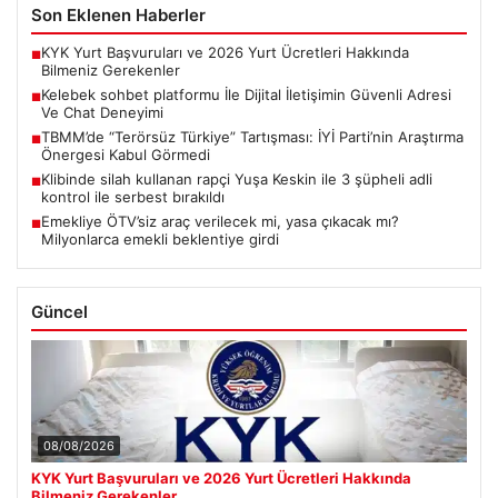
Son Eklenen Haberler
KYK Yurt Başvuruları ve 2026 Yurt Ücretleri Hakkında
■
Bilmeniz Gerekenler
Kelebek sohbet platformu İle Dijital İletişimin Güvenli Adresi
■
Ve Chat Deneyimi
TBMM’de “Terörsüz Türkiye” Tartışması: İYİ Parti’nin Araştırma
■
Önergesi Kabul Görmedi
Klibinde silah kullanan rapçi Yuşa Keskin ile 3 şüpheli adli
■
kontrol ile serbest bırakıldı
Emekliye ÖTV’siz araç verilecek mi, yasa çıkacak mı?
■
Milyonlarca emekli beklentiye girdi
Güncel
08/08/2026
KYK Yurt Başvuruları ve 2026 Yurt Ücretleri Hakkında
Bilmeniz Gerekenler