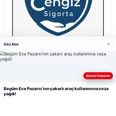
×
Göz Atın
Cengiz Sigorta
23/06/2026
Web sitemizi nasıl kullandığınızı daha iyi anlayabilmek,
Güncel Haberler
deneyiminizi kişiselleştirmek ve geliştirmek amacıyla çerezler
kullanıyoruz.
Çerez Politikamız
Begüm Ece Pazarcı’nın çakarlı araç kullanımına ceza
yağdı!
Reddet
Kabul Et
© 2026 Habercin – Güncel Haberler