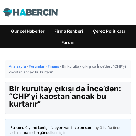
Güncel Haberler
Firma Rehberi
Çerez Politikası
Forum
Ana sayfa
›
Forumlar
›
Finans
›
Bir kurultay çıkışı da İnce’den: “CHP’yi
kaostan ancak bu kurtarır”
Bir kurultay çıkışı da İnce’den:
“CHP’yi kaostan ancak bu
kurtarır”
Bu konu 0 yanıt içerir, 1 izleyen vardır ve en son
1 ay 3 hafta önce
admin
tarafından güncellenmiştir.