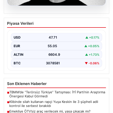
06.08.2026
Klibinde silah kullanan rapçi Yuşa
Piyasa Verileri
Keskin ile 3 şüpheli adli kontrol ile
serbest bırakıldı
USD
47.71
▲ +0.17%
EUR
55.05
▲ +0.05%
ALTIN
6604.9
▲ +1.73%
BTC
3078581
▼ -0.06%
Son Eklenen Haberler
TBMM’de “Terörsüz Türkiye” Tartışması: İYİ Parti’nin Araştırma
■
Önergesi Kabul Görmedi
Klibinde silah kullanan rapçi Yuşa Keskin ile 3 şüpheli adli
■
kontrol ile serbest bırakıldı
Emekliye ÖTV’siz araç verilecek mi, yasa çıkacak mı?
■