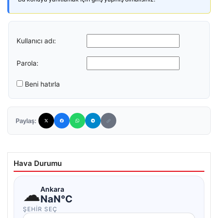
Kullanıcı adı:
Parola:
Beni hatırla
Paylaş:
Hava Durumu
☁
Ankara
NaN°C
ŞEHIR SEÇ