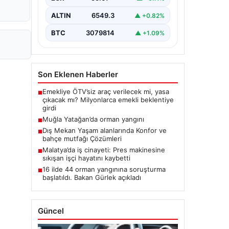
ALTIN
6549.3
▲ +0.82%
BTC
3079814
▲ +1.09%
Son Eklenen Haberler
Emekliye ÖTV’siz araç verilecek mi, yasa
■
çıkacak mı? Milyonlarca emekli beklentiye
girdi
Muğla Yatağan’da orman yangını
■
Dış Mekan Yaşam alanlarında Konfor ve
■
bahçe mutfağı Çözümleri
Malatya’da iş cinayeti: Pres makinesine
■
sıkışan işçi hayatını kaybetti
16 ilde 44 orman yangınına soruşturma
■
başlatıldı. Bakan Gürlek açıkladı
Güncel