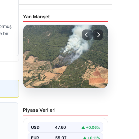
Yan Manşet
yormuş
e bir
05.08.2026
Muğla Yatağan’da orman
Piyasa Verileri
yangını
USD
47.60
▲ +0.06%
EUR
55.07
▲ +0.11%