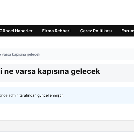
Güncel Haberler
Firma Rehberi
Çerez Politikası
Foru
e varsa kapısına gelecek
i ne varsa kapısına gelecek
 önce
admin
tarafından güncellenmiştir.