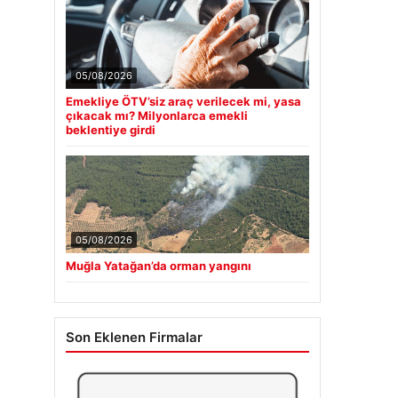
05/08/2026
Emekliye ÖTV’siz araç verilecek mi, yasa
çıkacak mı? Milyonlarca emekli
beklentiye girdi
05/08/2026
Muğla Yatağan’da orman yangını
Son Eklenen Firmalar