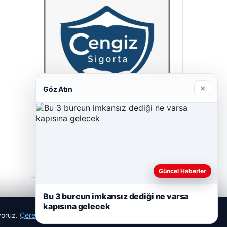
×
Göz Atın
Cengiz Sigorta
23/06/2026
Güncel Haberler
Bu 3 burcun imkansız dediği ne varsa
kapısına gelecek
ıyoruz.
Çerez Politikamız
Reddet
Kabul Et