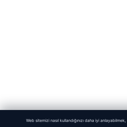
Web sitemizi nasıl kullandığınızı daha iyi anlayabilmek,
© 2026 Habercin – Güncel Haberler