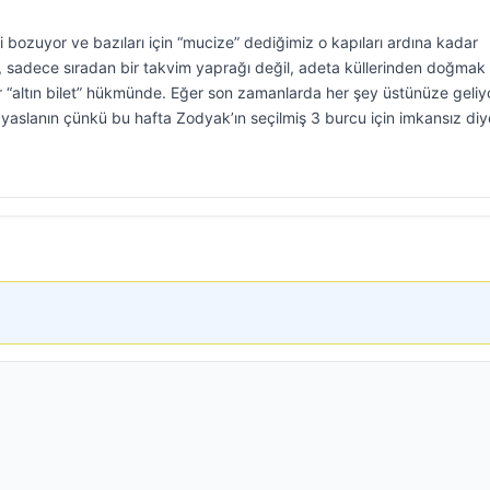
i bozuyor ve bazıları için “mucize” dediğimiz o kapıları ardına kadar
ı, sadece sıradan bir takvim yaprağı değil, adeta küllerinden doğmak
ir “altın bilet” hükmünde. Eğer son zamanlarda her şey üstünüze geli
a yaslanın çünkü bu hafta Zodyak’ın seçilmiş 3 burcu için imkansız diy