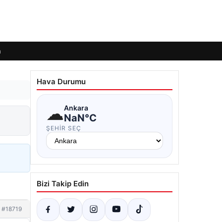
m
Hava Durumu
☁
Ankara
NaN°C
ŞEHIR SEÇ
Bizi Takip Edin
#18719