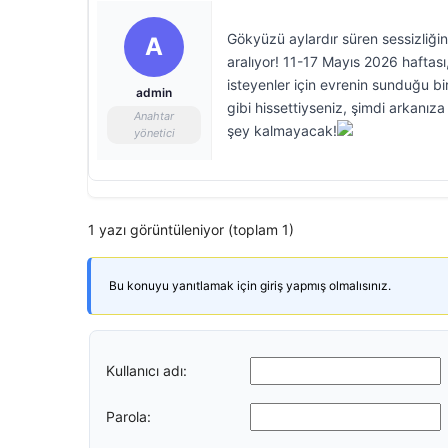
Gökyüzü aylardır süren sessizliğin
A
aralıyor! 11-17 Mayıs 2026 haftas
isteyenler için evrenin sunduğu b
admin
gibi hissettiyseniz, şimdi arkanız
Anahtar
şey kalmayacak!
yönetici
1 yazı görüntüleniyor (toplam 1)
Bu konuyu yanıtlamak için giriş yapmış olmalısınız.
Kullanıcı adı:
Parola: