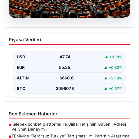
07.08.2026
TBMM’de “Terörsüz Türkiye”
Piyasa Verileri
Tartışması: İYİ Parti’nin Araştırma
Önergesi Kabul Görmedi
USD
47.74
▲ +0.18%
Türkiye Büyük Millet Meclisi Genel Kurulu'nda, İYİ Parti
tarafından sunulan ve AKP dönemindeki terörle…
EUR
55.25
▲ +0.32%
ALTIN
6660.6
▲ +2.59%
BTC
3096078
▲ +0.57%
Son Eklenen Haberler
Kelebek sohbet platformu İle Dijital İletişimin Güvenli Adresi
■
Ve Chat Deneyimi
TBMM’de “Terörsüz Türkiye” Tartışması: İYİ Parti’nin Araştırma
■