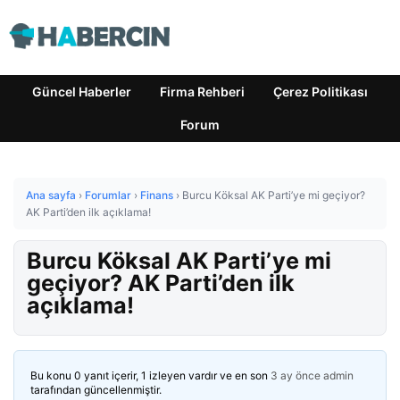
Güncel Haberler
Firma Rehberi
Çerez Politikası
Forum
Ana sayfa
›
Forumlar
›
Finans
›
Burcu Köksal AK Parti’ye mi geçiyor?
AK Parti’den ilk açıklama!
Burcu Köksal AK Parti’ye mi
geçiyor? AK Parti’den ilk
açıklama!
Bu konu 0 yanıt içerir, 1 izleyen vardır ve en son
3 ay önce
admin
tarafından güncellenmiştir.