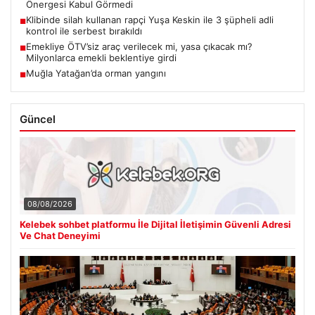
Önergesi Kabul Görmedi
Klibinde silah kullanan rapçi Yuşa Keskin ile 3 şüpheli adli
■
kontrol ile serbest bırakıldı
Emekliye ÖTV’siz araç verilecek mi, yasa çıkacak mı?
■
Milyonlarca emekli beklentiye girdi
Muğla Yatağan’da orman yangını
■
Güncel
08/08/2026
Kelebek sohbet platformu İle Dijital İletişimin Güvenli Adresi
Ve Chat Deneyimi