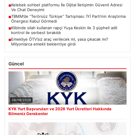
Kelebek sohbet platformu İle Dijital İletişimin Güvenli Adresi
■
Ve Chat Deneyimi
TBMM’de “Terörsüz Türkiye” Tartışması: İYİ Parti’nin Araştırma
■
Önergesi Kabul Görmedi
Klibinde silah kullanan rapçi Yuşa Keskin ile 3 şüpheli adli
■
kontrol ile serbest bırakıldı
Emekliye ÖTV’siz araç verilecek mi, yasa çıkacak mı?
■
Milyonlarca emekli beklentiye girdi
Güncel
08/08/2026
KYK Yurt Başvuruları ve 2026 Yurt Ücretleri Hakkında
Bilmeniz Gerekenler