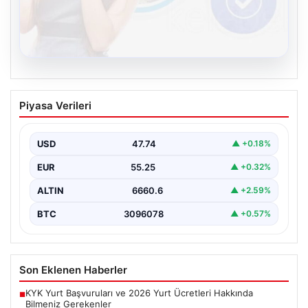
08.08.2026
Kelebek sohbet platformu İle Dijital
Piyasa Verileri
İletişimin Güvenli Adresi Ve Chat
Deneyimi
USD
47.74
▲ +0.18%
İnternet çağında insanların güvenli bir biçimde bağlantı
kurması ciddi bir önem ifade etmektedir. Günümüzde…
EUR
55.25
▲ +0.32%
ALTIN
6660.6
▲ +2.59%
BTC
3096078
▲ +0.57%
Son Eklenen Haberler
KYK Yurt Başvuruları ve 2026 Yurt Ücretleri Hakkında
■
Bilmeniz Gerekenler