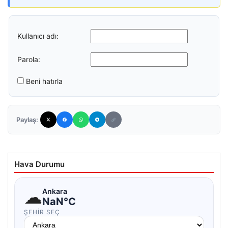
Kullanıcı adı:
Parola:
Beni hatırla
Paylaş:
Hava Durumu
☁
Ankara
NaN°C
ŞEHIR SEÇ