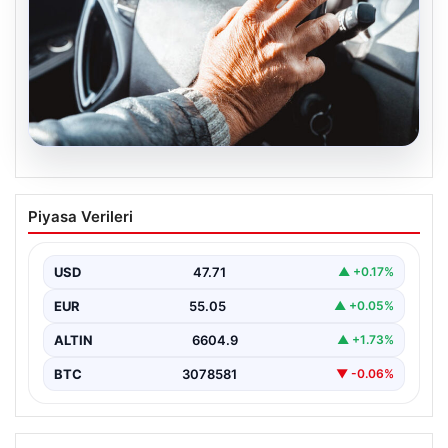
05.08.2026
Emekliye ÖTV’siz araç verilecek mi,
Piyasa Verileri
yasa çıkacak mı? Milyonlarca emekli
beklentiye girdi
USD
47.71
▲ +0.17%
EUR
55.05
▲ +0.05%
ALTIN
6604.9
▲ +1.73%
BTC
3078581
▼ -0.06%