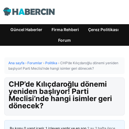
Güncel Haberler
Firma Rehberi
Çerez Politikası
Forum
Ana sayfa
›
Forumlar
›
Politika
›
CHP’de Kılıçdaroğlu dönemi yeniden
başlıyor! Parti Meclisi’nde hangi isimler geri dönecek?
CHP’de Kılıçdaroğlu dönemi
yeniden başlıyor! Parti
Meclisi’nde hangi isimler geri
dönecek?
Bu konu 0 yanıt içerir, 1 izleyen vardır ve en son
2 ay 2 hafta önce