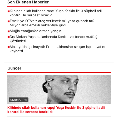
Son Eklenen Haberler
Klibinde silah kullanan rapçi Yuşa Keskin ile 3 şüpheli adli
■
kontrol ile serbest bırakıldı
Emekliye ÖTV’siz araç verilecek mi, yasa çıkacak mı?
■
Milyonlarca emekli beklentiye girdi
Muğla Yatağan’da orman yangını
■
Dış Mekan Yaşam alanlarında Konfor ve bahçe mutfağı
■
Çözümleri
Malatya’da iş cinayeti: Pres makinesine sıkışan işçi hayatını
■
kaybetti
Güncel
06/08/2026
Klibinde silah kullanan rapçi Yuşa Keskin ile 3 şüpheli adli
kontrol ile serbest bırakıldı