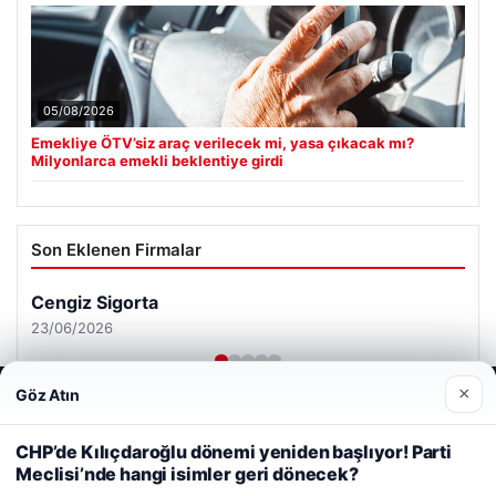
05/08/2026
Emekliye ÖTV’siz araç verilecek mi, yasa çıkacak mı?
Milyonlarca emekli beklentiye girdi
Son Eklenen Firmalar
Cengiz Sigorta
23/06/2026
×
Göz Atın
Web sitemizi nasıl kullandığınızı daha iyi anlayabilmek,
deneyiminizi kişiselleştirmek ve geliştirmek amacıyla çerezler
kullanıyoruz.
Çerez Politikamız
CHP’de Kılıçdaroğlu dönemi yeniden başlıyor! Parti
Meclisi’nde hangi isimler geri dönecek?
Reddet
Kabul Et