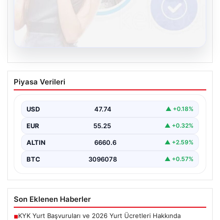
08.08.2026
Kelebek sohbet platformu İle Dijital
Piyasa Verileri
İletişimin Güvenli Adresi Ve Chat
Deneyimi
USD
47.74
▲ +0.18%
İnternet çağında insanların güvenli bir biçimde bağlantı
kurması ciddi bir önem ifade etmektedir. Günümüzde…
EUR
55.25
▲ +0.32%
ALTIN
6660.6
▲ +2.59%
BTC
3096078
▲ +0.57%
Son Eklenen Haberler
KYK Yurt Başvuruları ve 2026 Yurt Ücretleri Hakkında
■