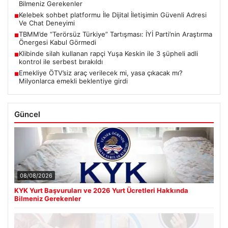
Bilmeniz Gerekenler
Kelebek sohbet platformu İle Dijital İletişimin Güvenli Adresi
■
Ve Chat Deneyimi
TBMM’de “Terörsüz Türkiye” Tartışması: İYİ Parti’nin Araştırma
■
Önergesi Kabul Görmedi
Klibinde silah kullanan rapçi Yuşa Keskin ile 3 şüpheli adli
■
kontrol ile serbest bırakıldı
Emekliye ÖTV’siz araç verilecek mi, yasa çıkacak mı?
■
Milyonlarca emekli beklentiye girdi
Güncel
08/08/2026
KYK Yurt Başvuruları ve 2026 Yurt Ücretleri Hakkında
Bilmeniz Gerekenler