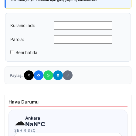
Kullanıcı adı:
Parola:
Beni hatırla
Paylaş:
Hava Durumu
☁
Ankara
NaN°C
ŞEHIR SEÇ