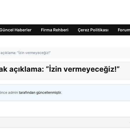
Güncel Haberler
Firma Rehberi
Çerez Politikası
Foru
k açıklama: “İzin vermeyeceğiz!”
tak açıklama: “İzin vermeyeceğiz!”
 önce
admin
tarafından güncellenmiştir.