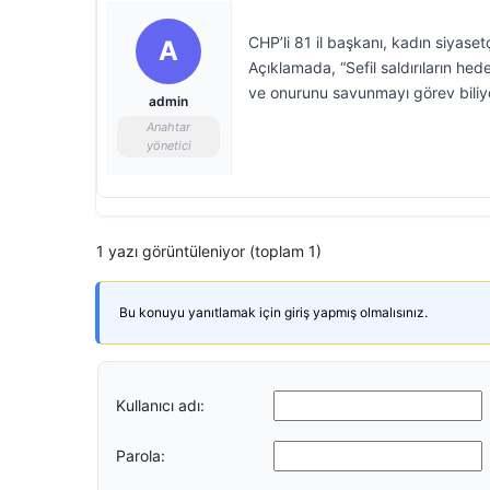
CHP’li 81 il başkanı, kadın siyaset
A
Açıklamada, “Sefil saldırıların he
ve onurunu savunmayı görev biliyo
admin
Anahtar
yönetici
1 yazı görüntüleniyor (toplam 1)
Bu konuyu yanıtlamak için giriş yapmış olmalısınız.
Kullanıcı adı:
Parola: