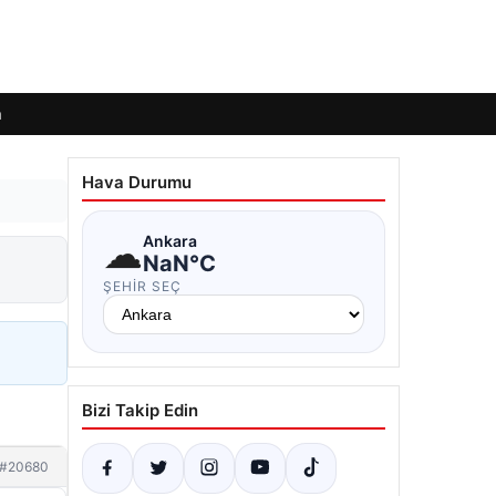
m
Hava Durumu
☁
Ankara
NaN°C
ŞEHIR SEÇ
Bizi Takip Edin
#20680