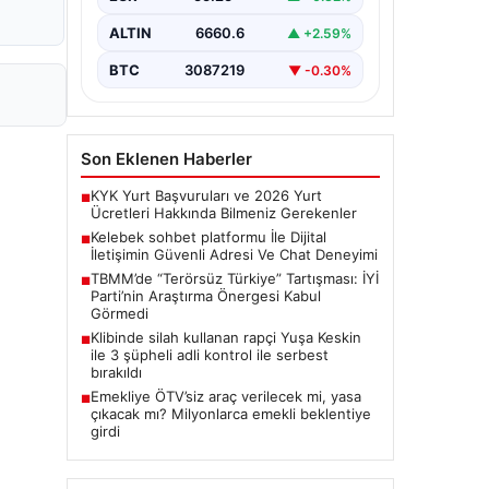
bir biçimde bağlantı kurması ciddi bir
önem ifade etmektedir.
ALTIN
6660.6
▲ +2.59%
Günümüzde…
BTC
3087219
▼ -0.30%
Son Eklenen Haberler
KYK Yurt Başvuruları ve 2026 Yurt
■
Ücretleri Hakkında Bilmeniz Gerekenler
Kelebek sohbet platformu İle Dijital
■
İletişimin Güvenli Adresi Ve Chat Deneyimi
TBMM’de “Terörsüz Türkiye” Tartışması: İYİ
■
Parti’nin Araştırma Önergesi Kabul
Görmedi
Klibinde silah kullanan rapçi Yuşa Keskin
■
ile 3 şüpheli adli kontrol ile serbest
bırakıldı
Emekliye ÖTV’siz araç verilecek mi, yasa
■
çıkacak mı? Milyonlarca emekli beklentiye
girdi