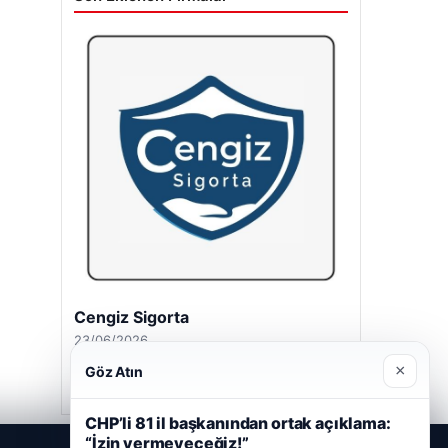
Cengiz Sigorta
23/06/2026
×
Göz Atın
CHP’li 81 il başkanından ortak açıklama:
“İzin vermeyeceğiz!”