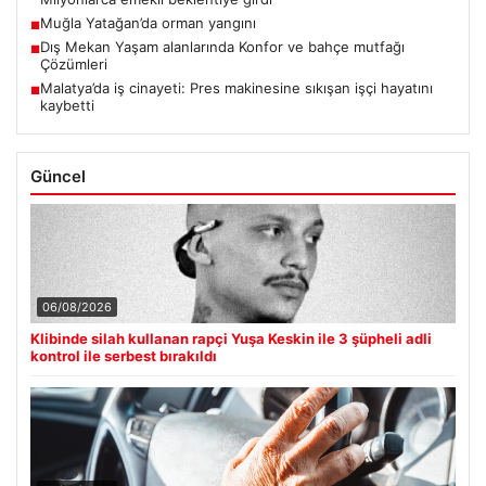
Muğla Yatağan’da orman yangını
■
Dış Mekan Yaşam alanlarında Konfor ve bahçe mutfağı
■
Çözümleri
Malatya’da iş cinayeti: Pres makinesine sıkışan işçi hayatını
■
kaybetti
Güncel
06/08/2026
Klibinde silah kullanan rapçi Yuşa Keskin ile 3 şüpheli adli
kontrol ile serbest bırakıldı