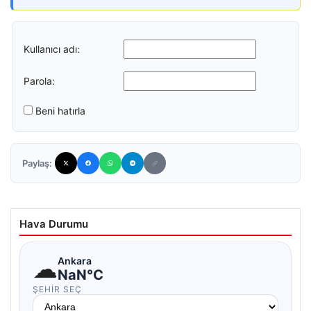
Kullanıcı adı:
Parola:
Beni hatırla
Paylaş:
Hava Durumu
☁
Ankara
NaN°C
ŞEHIR SEÇ