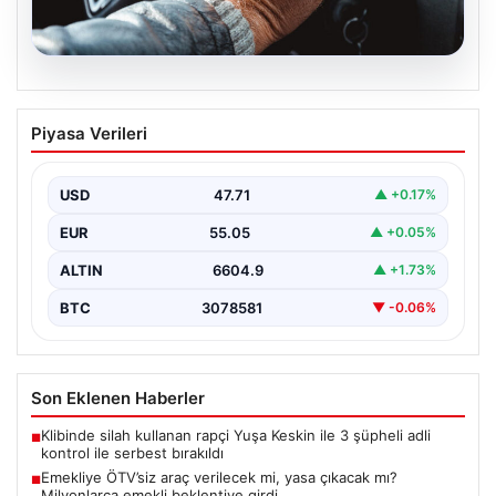
05.08.2026
Emekliye ÖTV’siz araç verilecek mi,
Piyasa Verileri
yasa çıkacak mı? Milyonlarca emekli
beklentiye girdi
USD
47.71
▲ +0.17%
EUR
55.05
▲ +0.05%
ALTIN
6604.9
▲ +1.73%
BTC
3078581
▼ -0.06%
Son Eklenen Haberler
Klibinde silah kullanan rapçi Yuşa Keskin ile 3 şüpheli adli
■
kontrol ile serbest bırakıldı
Emekliye ÖTV’siz araç verilecek mi, yasa çıkacak mı?
■
Milyonlarca emekli beklentiye girdi