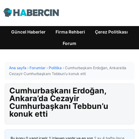
Güncel Haberler
Firma Rehberi
Çerez Politikası
Forum
Ana sayfa
›
Forumlar
›
Politika
›
Cumhurbaşkanı Erdoğan, Ankara’da
Cezayir Cumhurbaşkanı Tebbun’u konuk etti
Cumhurbaşkanı Erdoğan,
Ankara’da Cezayir
Cumhurbaşkanı Tebbun’u
konuk etti
Bu konu 0 yanıt içerir, 1 izleyen vardır ve en son
2 ay 4 hafta önce