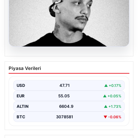
06.08.2026
Klibinde silah kullanan rapçi Yuşa
Piyasa Verileri
Keskin ile 3 şüpheli adli kontrol ile
serbest bırakıldı
USD
47.71
▲ +0.17%
EUR
55.05
▲ +0.05%
ALTIN
6604.9
▲ +1.73%
BTC
3078581
▼ -0.06%