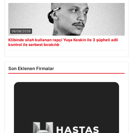
06/08/2026
Klibinde silah kullanan rapçi Yuşa Keskin ile 3 şüpheli adli
kontrol ile serbest bırakıldı
Son Eklenen Firmalar