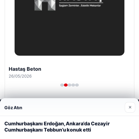
Hastaş Beton
26/05/2026
×
Göz Atın
Web sitemizi nasıl kullandığınızı daha iyi anlayabilmek,
deneyiminizi kişiselleştirmek ve geliştirmek amacıyla çerezler
kullanıyoruz.
Çerez Politikamız
Cumhurbaşkanı Erdoğan, Ankara’da Cezayir
© 2026 Habercin – Güncel Haberler
Cumhurbaşkanı Tebbun’u konuk etti
Reddet
Kabul Et
malta dil okulları
|
lemagrup.com.tr