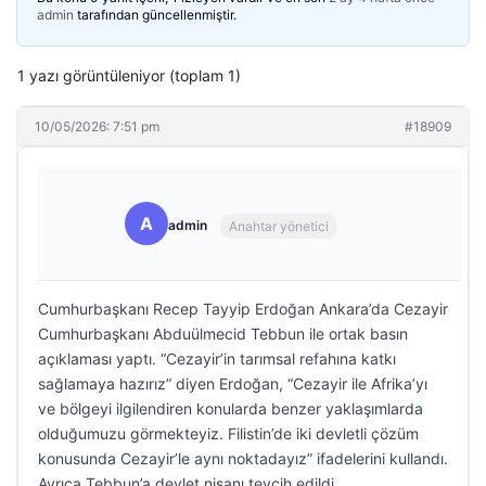
admin
tarafından güncellenmiştir.
1 yazı görüntüleniyor (toplam 1)
10/05/2026: 7:51 pm
#18909
A
admin
Anahtar yönetici
Cumhurbaşkanı Recep Tayyip Erdoğan Ankara’da Cezayir
Cumhurbaşkanı Abduülmecid Tebbun ile ortak basın
açıklaması yaptı. “Cezayir’in tarımsal refahına katkı
sağlamaya hazırız” diyen Erdoğan, “Cezayir ile Afrika’yı
ve bölgeyi ilgilendiren konularda benzer yaklaşımlarda
olduğumuzu görmekteyiz. Filistin’de iki devletli çözüm
konusunda Cezayir’le aynı noktadayız” ifadelerini kullandı.
Ayrıca Tebbun’a devlet nişanı tevcih edildi.