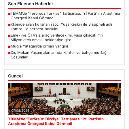
Son Eklenen Haberler
TBMM’de “Terörsüz Türkiye” Tartışması: İYİ Parti’nin Araştırma
■
Önergesi Kabul Görmedi
Klibinde silah kullanan rapçi Yuşa Keskin ile 3 şüpheli adli
■
kontrol ile serbest bırakıldı
Emekliye ÖTV’siz araç verilecek mi, yasa çıkacak mı?
■
Milyonlarca emekli beklentiye girdi
Muğla Yatağan’da orman yangını
■
Dış Mekan Yaşam alanlarında Konfor ve bahçe mutfağı
■
Çözümleri
Güncel
07/08/2026
TBMM’de “Terörsüz Türkiye” Tartışması: İYİ Parti’nin
Araştırma Önergesi Kabul Görmedi