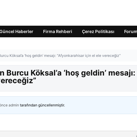
Güncel Haberler
Firma Rehberi
Çerez Politikası
Foru
cu Köksal’a ‘hoş geldin’ mesajı: “Afyonkarahisar için el ele vereceğiz”
Burcu Köksal’a ‘hoş geldin’ mesajı:
vereceğiz”
 önce
admin
tarafından güncellenmiştir.