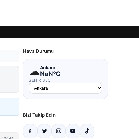
m
Hava Durumu
☁
Ankara
NaN°C
ŞEHIR SEÇ
Bizi Takip Edin
#20044