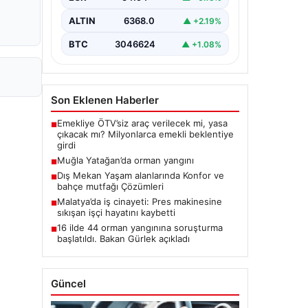
ALTIN
6368.0
▲ +2.19%
BTC
3046624
▲ +1.08%
Son Eklenen Haberler
Emekliye ÖTV’siz araç verilecek mi, yasa
■
çıkacak mı? Milyonlarca emekli beklentiye
girdi
Muğla Yatağan’da orman yangını
■
Dış Mekan Yaşam alanlarında Konfor ve
■
bahçe mutfağı Çözümleri
Malatya’da iş cinayeti: Pres makinesine
■
sıkışan işçi hayatını kaybetti
16 ilde 44 orman yangınına soruşturma
■
başlatıldı. Bakan Gürlek açıkladı
Güncel