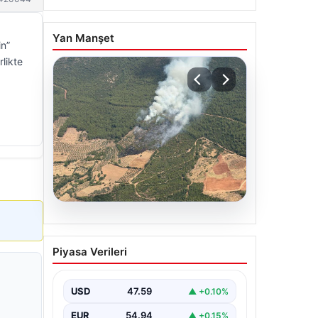
Yan Manşet
in”
rlikte
05.08.2026
Muğla Yatağan’da orman
Piyasa Verileri
yangını
USD
47.59
▲ +0.10%
EUR
54.94
▲ +0.15%