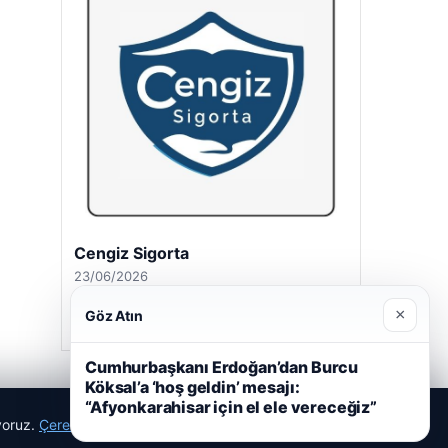
Cengiz Sigorta
23/06/2026
×
Göz Atın
Cumhurbaşkanı Erdoğan’dan Burcu
Köksal’a ‘hoş geldin’ mesajı:
“Afyonkarahisar için el ele vereceğiz”
ıyoruz.
Çerez Politikamız
Reddet
Kabul Et