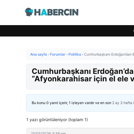
Ana sayfa
›
Forumlar
›
Politika
›
Cumhurbaşkanı Erdoğan’dan Bur
Cumhurbaşkanı Erdoğan’dan 
“Afyonkarahisar için el ele 
Bu konu 0 yanıt içerir, 1 izleyen vardır ve en son
2 ay 3 hafta
1 yazı görüntüleniyor (toplam 1)
15/05/2026: 5:36 pm