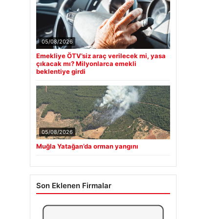
05/08/2026
Emekliye ÖTV’siz araç verilecek mi, yasa
çıkacak mı? Milyonlarca emekli
beklentiye girdi
05/08/2026
Muğla Yatağan’da orman yangını
Son Eklenen Firmalar