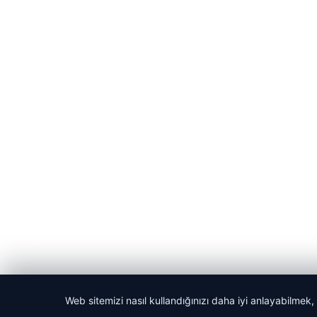
Web sitemizi nasıl kullandığınızı daha iyi anlayabilmek,
© 2026 Habercin – Güncel Haberler