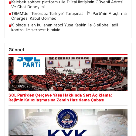
Kelebek sohbet platformu İle Dijital İletişimin Güvenli Adresi
■
Ve Chat Deneyimi
TBMM’de “Terörsüz Türkiye” Tartışması: İYİ Parti’nin Araştırma
■
Önergesi Kabul Görmedi
Klibinde silah kullanan rapçi Yuşa Keskin ile 3 şüpheli adli
■
kontrol ile serbest bırakıldı
Güncel
10/08/2026
SOL Parti’den Çerçeve Yasa Hakkında Sert Açıklama:
Rejimin Kalıcılaşmasına Zemin Hazırlama Çabası