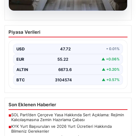
08.08.2026
KYK Yurt Başvuruları ve 2026 Yurt
Piyasa Verileri
Ücretleri Hakkında Bilmeniz Gerekenler
Üniversite tercih sonuçlarının açıklanmasının ardından
adaylar ve öğrenciler için yeni bir döneme giriş
USD
47.72
• 0.01%
yapılmış…
EUR
55.22
▲ +0.06%
ALTIN
6673.6
▲ +0.20%
BTC
3104574
▲ +0.57%
Son Eklenen Haberler
SOL Parti’den Çerçeve Yasa Hakkında Sert Açıklama: Rejimin
■
Kalıcılaşmasına Zemin Hazırlama Çabası
KYK Yurt Başvuruları ve 2026 Yurt Ücretleri Hakkında
■
Bilmeniz Gerekenler