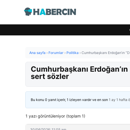
Ana sayfa
›
Forumlar
›
Politika
›
Cumhurbaşkanı Erdoğan’ın “Dış
Cumhurbaşkanı Erdoğan’ın “
sert sözler
Bu konu 0 yanıt içerir, 1 izleyen vardır ve en son
1 ay 1 hafta 
1 yazı görüntüleniyor (toplam 1)
30/06/2026: 11:05 am