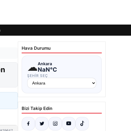
m
Hava Durumu
☁
Ankara
en
NaN°C
ŞEHIR SEÇ
Bizi Takip Edin
#29647