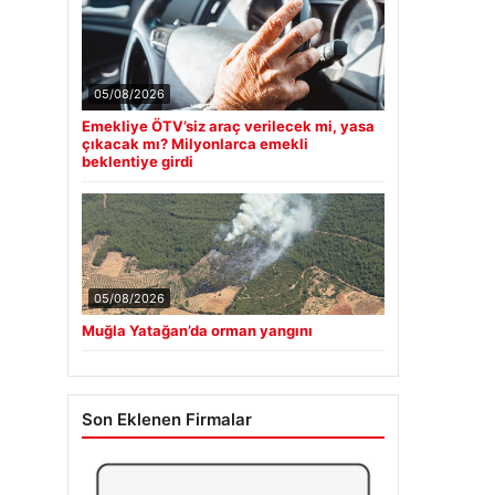
05/08/2026
Emekliye ÖTV’siz araç verilecek mi, yasa
çıkacak mı? Milyonlarca emekli
beklentiye girdi
05/08/2026
Muğla Yatağan’da orman yangını
Son Eklenen Firmalar