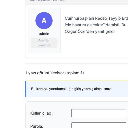
Cumhurbaşkanı Recep Tayyip Erdoğ
A
için hayırlısı olacaktır” demişti.
Özgür Özel’den yanıt geldi
admin
Anahtar
yönetici
1 yazı görüntüleniyor (toplam 1)
Bu konuyu yanıtlamak için giriş yapmış olmalısınız.
Kullanıcı adı:
Parola: