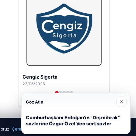
Cengiz Sigorta
23/06/2026
×
Göz Atın
Cumhurbaşkanı Erdoğan’ın “Dış mihrak”
sözlerine Özgür Özel’den sert sözler
ıyoruz.
Çerez Politikamız
Reddet
Kabul Et