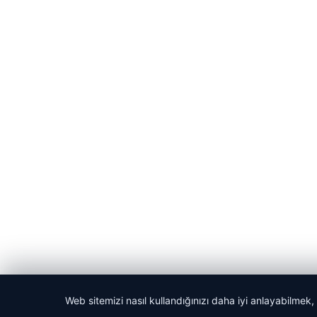
Web sitemizi nasıl kullandığınızı daha iyi anlayabilmek,
© 2026 Habercin – Güncel Haberler