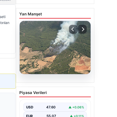
Yan Manşet
seti
ırılan
05.08.2026
Muğla Yatağan’da orman
Piyasa Verileri
yangını
USD
47.60
▲ +0.06%
EUR
55.07
▲ +0.11%