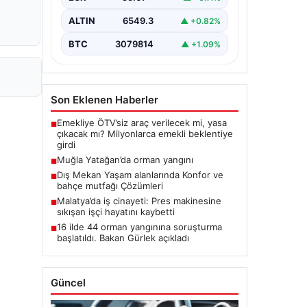
ALTIN
6549.3
▲ +0.82%
BTC
3079814
▲ +1.09%
Son Eklenen Haberler
Emekliye ÖTV’siz araç verilecek mi, yasa
■
çıkacak mı? Milyonlarca emekli beklentiye
girdi
Muğla Yatağan’da orman yangını
■
Dış Mekan Yaşam alanlarında Konfor ve
■
bahçe mutfağı Çözümleri
Malatya’da iş cinayeti: Pres makinesine
■
sıkışan işçi hayatını kaybetti
16 ilde 44 orman yangınına soruşturma
■
başlatıldı. Bakan Gürlek açıkladı
Güncel