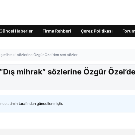
Güncel Haberler
Firma Rehberi
Çerez Politikası
Foru
 mihrak” sözlerine Özgür Özel’den sert sözler
Dış mihrak” sözlerine Özgür Özel’d
önce
admin
tarafından güncellenmiştir.