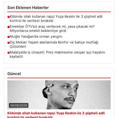
Son Eklenen Haberler
Klibinde silah kullanan rapçi Yuşa Keskin ile 3 şüpheli adli
■
kontrol ile serbest bırakıldı
Emekliye ÖTV’siz araç verilecek mi, yasa çıkacak mı?
■
Milyonlarca emekli beklentiye girdi
Muğla Yatağan’da orman yangını
■
Dış Mekan Yaşam alanlarında Konfor ve bahçe mutfağı
■
Çözümleri
Malatya’da iş cinayeti: Pres makinesine sıkışan işçi hayatını
■
kaybetti
Güncel
06/08/2026
Klibinde silah kullanan rapçi Yuşa Keskin ile 3 şüpheli adli
kontrol ile serbest bırakıldı