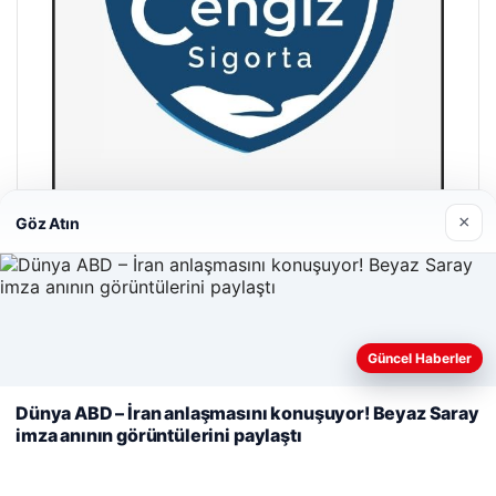
×
Göz Atın
Cengiz Sigorta
23/06/2026
Web sitemizi nasıl kullandığınızı daha iyi anlayabilmek,
Güncel Haberler
deneyiminizi kişiselleştirmek ve geliştirmek amacıyla çerezler
kullanıyoruz.
Çerez Politikamız
Dünya ABD – İran anlaşmasını konuşuyor! Beyaz Saray
imza anının görüntülerini paylaştı
Reddet
Kabul Et
© 2026 Habercin – Güncel Haberler