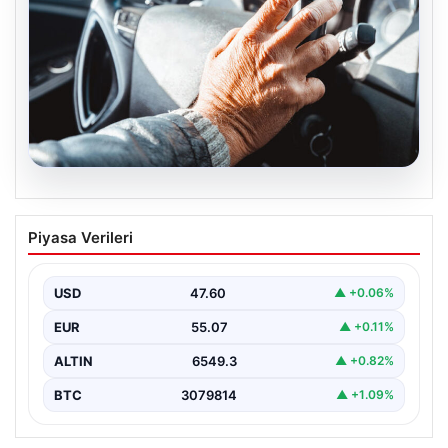
05.08.2026
Emekliye ÖTV’siz araç verilecek mi,
Piyasa Verileri
yasa çıkacak mı? Milyonlarca emekli
beklentiye girdi
USD
47.60
▲ +0.06%
EUR
55.07
▲ +0.11%
ALTIN
6549.3
▲ +0.82%
BTC
3079814
▲ +1.09%