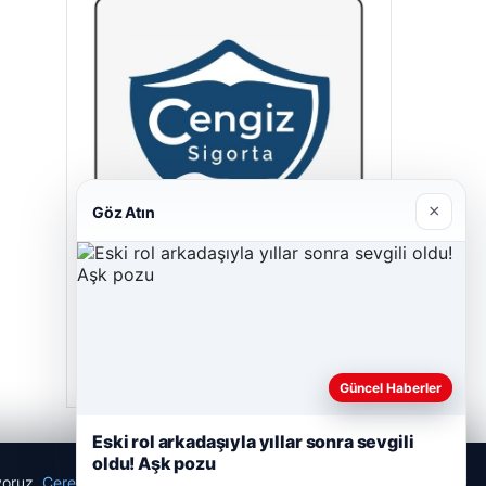
×
Göz Atın
Cengiz Sigorta
23/06/2026
Güncel Haberler
Eski rol arkadaşıyla yıllar sonra sevgili
oldu! Aşk pozu
ıyoruz.
Çerez Politikamız
Reddet
Kabul Et