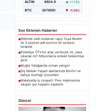
ALTIN
6604.9
▲ +1.73%
BTC
3078581
▼ -0.06%
Son Eklenen Haberler
Klibinde silah kullanan rapçi Yuşa Keskin
■
ile 3 şüpheli adli kontrol ile serbest
bırakıldı
Emekliye ÖTV’siz araç verilecek mi, yasa
■
çıkacak mı? Milyonlarca emekli beklentiye
girdi
Muğla Yatağan’da orman yangını
■
Dış Mekan Yaşam alanlarında Konfor ve
■
bahçe mutfağı Çözümleri
Malatya’da iş cinayeti: Pres makinesine
■
sıkışan işçi hayatını kaybetti
Güncel