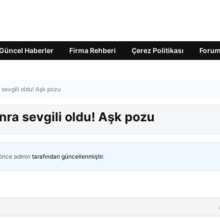
Güncel Haberler
Firma Rehberi
Çerez Politikası
Foru
a sevgili oldu! Aşk pozu
onra sevgili oldu! Aşk pozu
 önce
admin
tarafından güncellenmiştir.