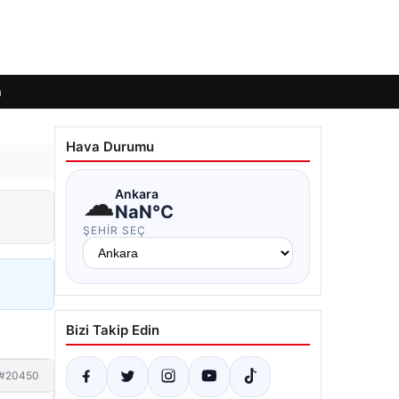
m
Hava Durumu
☁
Ankara
NaN°C
ŞEHIR SEÇ
Bizi Takip Edin
#20450