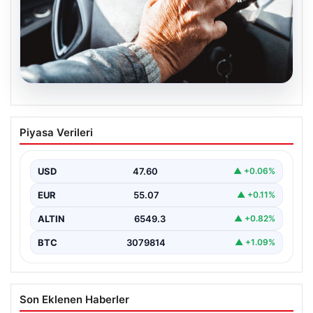
05.08.2026
Emekliye ÖTV’siz araç verilecek mi,
Piyasa Verileri
yasa çıkacak mı? Milyonlarca emekli
beklentiye girdi
USD
47.60
▲ +0.06%
EUR
55.07
▲ +0.11%
ALTIN
6549.3
▲ +0.82%
BTC
3079814
▲ +1.09%
Son Eklenen Haberler