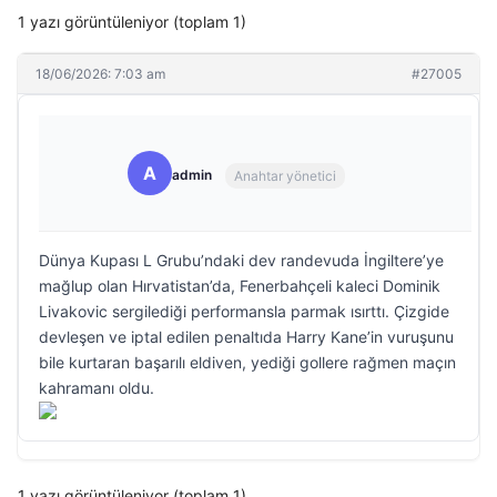
1 yazı görüntüleniyor (toplam 1)
18/06/2026: 7:03 am
#27005
A
admin
Anahtar yönetici
Dünya Kupası L Grubu’ndaki dev randevuda İngiltere’ye
mağlup olan Hırvatistan’da, Fenerbahçeli kaleci Dominik
Livakovic sergilediği performansla parmak ısırttı. Çizgide
devleşen ve iptal edilen penaltıda Harry Kane’in vuruşunu
bile kurtaran başarılı eldiven, yediği gollere rağmen maçın
kahramanı oldu.
1 yazı görüntüleniyor (toplam 1)