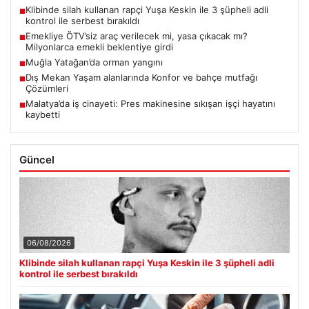
Klibinde silah kullanan rapçi Yuşa Keskin ile 3 şüpheli adli
■
kontrol ile serbest bırakıldı
Emekliye ÖTV’siz araç verilecek mi, yasa çıkacak mı?
■
Milyonlarca emekli beklentiye girdi
Muğla Yatağan’da orman yangını
■
Dış Mekan Yaşam alanlarında Konfor ve bahçe mutfağı
■
Çözümleri
Malatya’da iş cinayeti: Pres makinesine sıkışan işçi hayatını
■
kaybetti
Güncel
06/08/2026
Klibinde silah kullanan rapçi Yuşa Keskin ile 3 şüpheli adli
kontrol ile serbest bırakıldı