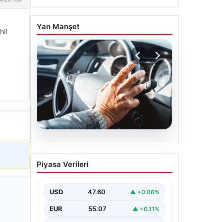
Yan Manşet
hil
05.08.2026
Emekliye ÖTV’siz araç
Piyasa Verileri
verilecek mi, yasa çıkacak
mı? Milyonlarca emekli
beklentiye girdi
USD
47.60
▲ +0.06%
EUR
55.07
▲ +0.11%