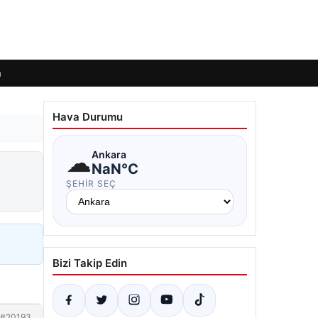
m
Hava Durumu
☁
Ankara
NaN°C
ŞEHIR SEÇ
Bizi Takip Edin
#20193