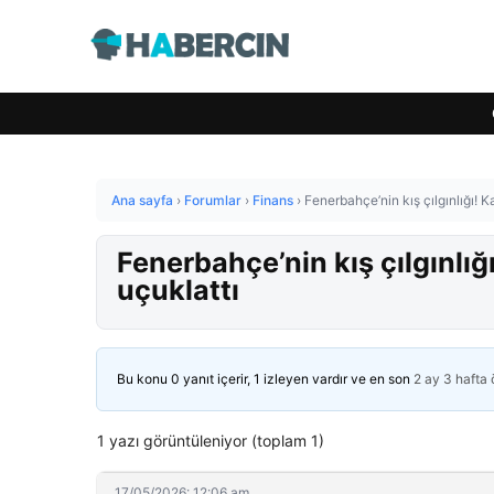
Ana sayfa
›
Forumlar
›
Finans
›
Fenerbahçe’nin kış çılgınlığı! K
Fenerbahçe’nin kış çılgınlığ
uçuklattı
Bu konu 0 yanıt içerir, 1 izleyen vardır ve en son
2 ay 3 hafta
1 yazı görüntüleniyor (toplam 1)
17/05/2026: 12:06 am