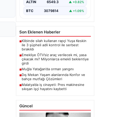
ALTIN
6549.3
▲ +0.82%
BTC
3079814
▲ +1.09%
Son Eklenen Haberler
Klibinde silah kullanan rapçi Yuşa Keskin
■
ile 3 şüpheli adli kontrol ile serbest
bırakıldı
Emekliye ÖTV’siz araç verilecek mi, yasa
■
çıkacak mı? Milyonlarca emekli beklentiye
girdi
Muğla Yatağan’da orman yangını
■
Dış Mekan Yaşam alanlarında Konfor ve
■
bahçe mutfağı Çözümleri
Malatya’da iş cinayeti: Pres makinesine
■
sıkışan işçi hayatını kaybetti
Güncel