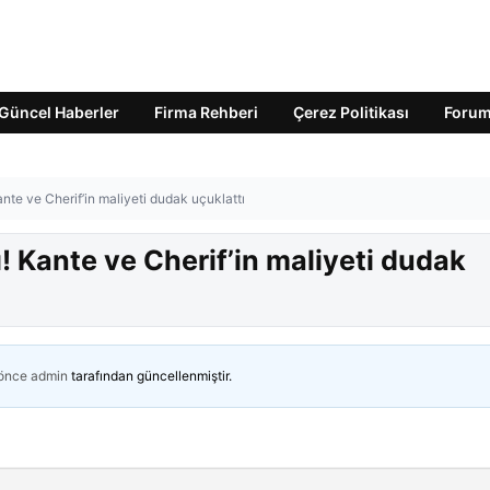
Güncel Haberler
Firma Rehberi
Çerez Politikası
Foru
ante ve Cherif’in maliyeti dudak uçuklattı
ı! Kante ve Cherif’in maliyeti dudak
 önce
admin
tarafından güncellenmiştir.