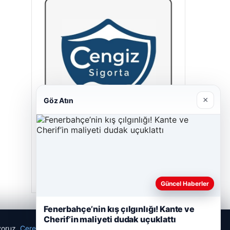
×
Göz Atın
Cengiz Sigorta
23/06/2026
Güncel Haberler
Fenerbahçe’nin kış çılgınlığı! Kante ve
Cherif’in maliyeti dudak uçuklattı
ıyoruz.
Çerez Politikamız
Reddet
Kabul Et