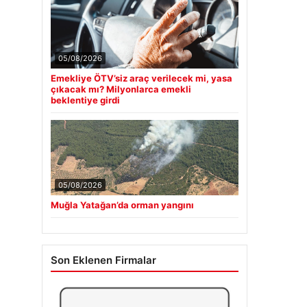
05/08/2026
Emekliye ÖTV’siz araç verilecek mi, yasa
çıkacak mı? Milyonlarca emekli
beklentiye girdi
05/08/2026
Muğla Yatağan’da orman yangını
Son Eklenen Firmalar