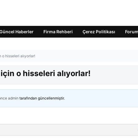
Güncel Haberler
Firma Rehberi
Çerez Politikası
Foru
 o hisseleri alıyorlar!
için o hisseleri alıyorlar!
 önce
admin
tarafından güncellenmiştir.