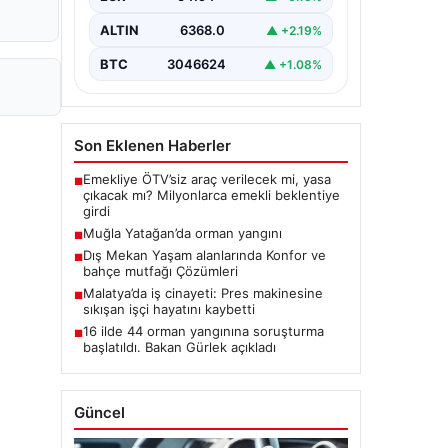
ALTIN
6368.0
▲ +2.19%
BTC
3046624
▲ +1.08%
Son Eklenen Haberler
Emekliye ÖTV’siz araç verilecek mi, yasa
■
çıkacak mı? Milyonlarca emekli beklentiye
girdi
Muğla Yatağan’da orman yangını
■
Dış Mekan Yaşam alanlarında Konfor ve
■
bahçe mutfağı Çözümleri
Malatya’da iş cinayeti: Pres makinesine
■
sıkışan işçi hayatını kaybetti
16 ilde 44 orman yangınına soruşturma
■
başlatıldı. Bakan Gürlek açıkladı
Güncel