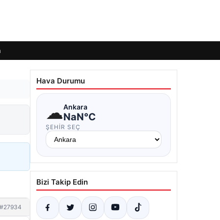
m
Hava Durumu
☁
Ankara
NaN°C
ŞEHIR SEÇ
Bizi Takip Edin
#27934