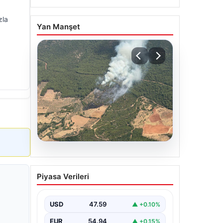
zla
Yan Manşet
05.08.2026
Muğla Yatağan’da orman
Piyasa Verileri
yangını
USD
47.59
▲ +0.10%
EUR
54.94
▲ +0.15%