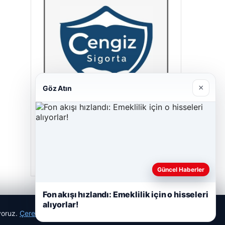
×
Göz Atın
Cengiz Sigorta
23/06/2026
Güncel Haberler
Fon akışı hızlandı: Emeklilik için o hisseleri
alıyorlar!
ıyoruz.
Çerez Politikamız
Reddet
Kabul Et