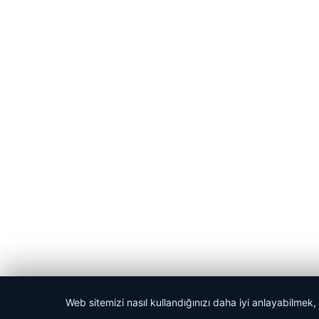
Web sitemizi nasıl kullandığınızı daha iyi anlayabilmek,
© 2026 Habercin – Güncel Haberler