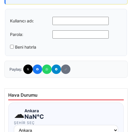
Kullanıcı adı:
Parola:
Beni hatırla
Paylaş:
Hava Durumu
☁
Ankara
NaN°C
ŞEHIR SEÇ