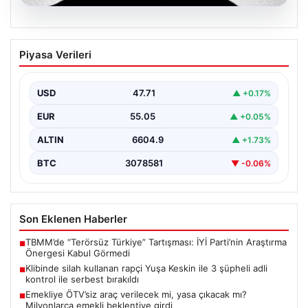
06.08.2026
Klibinde silah kullanan rapçi Yuşa
Piyasa Verileri
Keskin ile 3 şüpheli adli kontrol ile
serbest bırakıldı
USD
47.71
▲ +0.17%
EUR
55.05
▲ +0.05%
ALTIN
6604.9
▲ +1.73%
BTC
3078581
▼ -0.06%
Son Eklenen Haberler
TBMM’de “Terörsüz Türkiye” Tartışması: İYİ Parti’nin Araştırma
■
Önergesi Kabul Görmedi
Klibinde silah kullanan rapçi Yuşa Keskin ile 3 şüpheli adli
■
kontrol ile serbest bırakıldı
Emekliye ÖTV’siz araç verilecek mi, yasa çıkacak mı?
■
Milyonlarca emekli beklentiye girdi