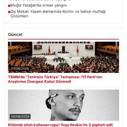
Muğla Yatağan’da orman yangını
■
Dış Mekan Yaşam alanlarında Konfor ve bahçe mutfağı
■
Çözümleri
Güncel
07/08/2026
TBMM’de “Terörsüz Türkiye” Tartışması: İYİ Parti’nin
Araştırma Önergesi Kabul Görmedi
06/08/2026
Klibinde silah kullanan rapçi Yuşa Keskin ile 3 şüpheli adli