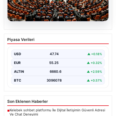
07.08.2026
TBMM’de “Terörsüz Türkiye”
Piyasa Verileri
Tartışması: İYİ Parti’nin Araştırma
Önergesi Kabul Görmedi
USD
47.74
▲ +0.18%
Türkiye Büyük Millet Meclisi Genel Kurulu'nda, İYİ Parti
tarafından sunulan ve AKP dönemindeki terörle…
EUR
55.25
▲ +0.32%
ALTIN
6660.6
▲ +2.59%
BTC
3096078
▲ +0.57%
Son Eklenen Haberler
Kelebek sohbet platformu İle Dijital İletişimin Güvenli Adresi
■
Ve Chat Deneyimi