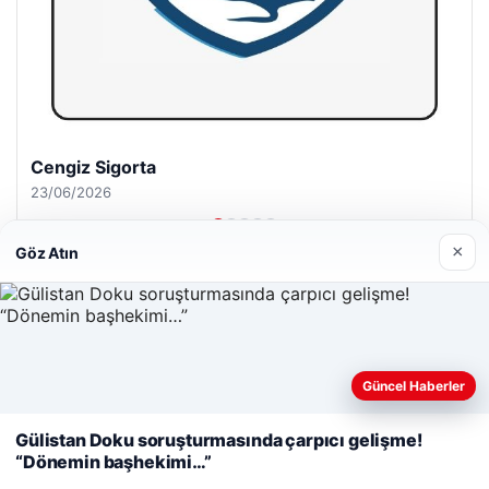
Cengiz Sigorta
23/06/2026
×
Göz Atın
© 2026 Habercin – Güncel Haberler
Web sitemizi nasıl kullandığınızı daha iyi anlayabilmek,
Güncel Haberler
malta dil okulları
|
lemagrup.com.tr
deneyiminizi kişiselleştirmek ve geliştirmek amacıyla çerezler
io
hub
kullanıyoruz.
Çerez Politikamız
Gülistan Doku soruşturmasında çarpıcı gelişme!
“Dönemin başhekimi…”
Reddet
Kabul Et