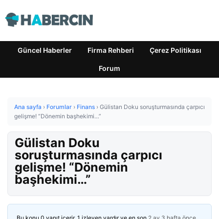
Güncel Haberler
Firma Rehberi
Çerez Politikası
Forum
Ana sayfa
›
Forumlar
›
Finans
›
Gülistan Doku soruşturmasında çarpıcı
gelişme! “Dönemin başhekimi…”
Gülistan Doku
soruşturmasında çarpıcı
gelişme! “Dönemin
başhekimi…”
Bu konu 0 yanıt içerir, 1 izleyen vardır ve en son
2 ay 3 hafta önce