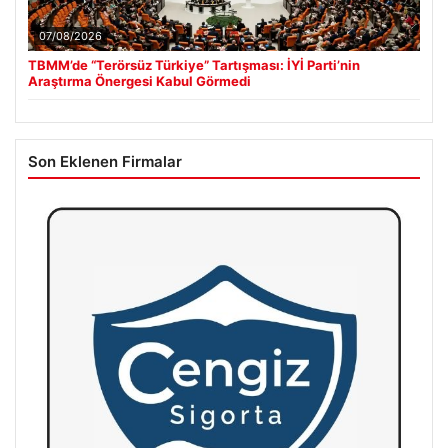
07/08/2026
TBMM’de “Terörsüz Türkiye” Tartışması: İYİ Parti’nin
Araştırma Önergesi Kabul Görmedi
Son Eklenen Firmalar