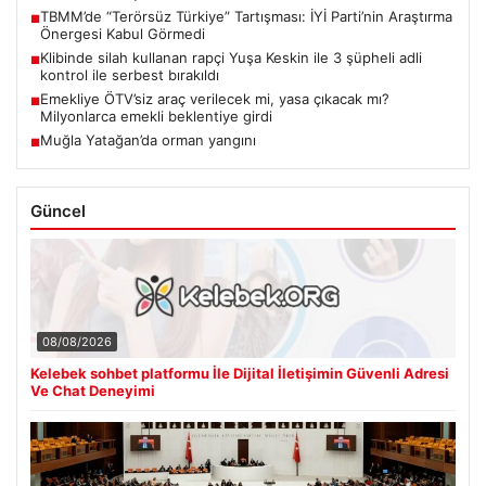
TBMM’de “Terörsüz Türkiye” Tartışması: İYİ Parti’nin Araştırma
■
Önergesi Kabul Görmedi
Klibinde silah kullanan rapçi Yuşa Keskin ile 3 şüpheli adli
■
kontrol ile serbest bırakıldı
Emekliye ÖTV’siz araç verilecek mi, yasa çıkacak mı?
■
Milyonlarca emekli beklentiye girdi
Muğla Yatağan’da orman yangını
■
Güncel
08/08/2026
Kelebek sohbet platformu İle Dijital İletişimin Güvenli Adresi
Ve Chat Deneyimi