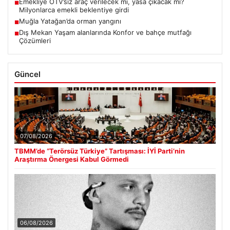
Emekliye ÖTV’siz araç verilecek mi, yasa çıkacak mı?
■
Milyonlarca emekli beklentiye girdi
Muğla Yatağan’da orman yangını
■
Dış Mekan Yaşam alanlarında Konfor ve bahçe mutfağı
■
Çözümleri
Güncel
07/08/2026
TBMM’de “Terörsüz Türkiye” Tartışması: İYİ Parti’nin
Araştırma Önergesi Kabul Görmedi
06/08/2026