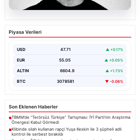
06.08.2026
Klibinde silah kullanan rapçi Yuşa
Piyasa Verileri
Keskin ile 3 şüpheli adli kontrol ile
serbest bırakıldı
USD
47.71
▲ +0.17%
EUR
55.05
▲ +0.05%
ALTIN
6604.9
▲ +1.73%
BTC
3078581
▼ -0.06%
Son Eklenen Haberler
TBMM’de “Terörsüz Türkiye” Tartışması: İYİ Parti’nin Araştırma
■
Önergesi Kabul Görmedi
Klibinde silah kullanan rapçi Yuşa Keskin ile 3 şüpheli adli
■
kontrol ile serbest bırakıldı