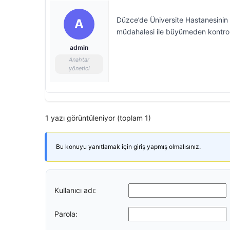
Düzce’de Üniversite Hastanesinin t
A
müdahalesi ile büyümeden kontrol 
admin
Anahtar
yönetici
1 yazı görüntüleniyor (toplam 1)
Bu konuyu yanıtlamak için giriş yapmış olmalısınız.
Kullanıcı adı:
Parola: