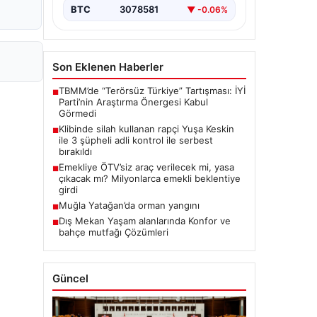
BTC
3078581
▼ -0.06%
Son Eklenen Haberler
TBMM’de “Terörsüz Türkiye” Tartışması: İYİ
■
Parti’nin Araştırma Önergesi Kabul
Görmedi
Klibinde silah kullanan rapçi Yuşa Keskin
■
ile 3 şüpheli adli kontrol ile serbest
bırakıldı
Emekliye ÖTV’siz araç verilecek mi, yasa
■
çıkacak mı? Milyonlarca emekli beklentiye
girdi
Muğla Yatağan’da orman yangını
■
Dış Mekan Yaşam alanlarında Konfor ve
■
bahçe mutfağı Çözümleri
Güncel