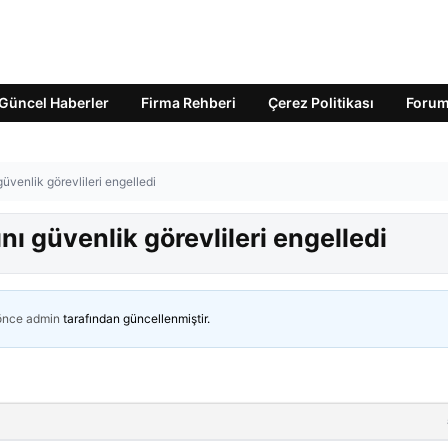
Güncel Haberler
Firma Rehberi
Çerez Politikası
Foru
üvenlik görevlileri engelledi
ı güvenlik görevlileri engelledi
 önce
admin
tarafından güncellenmiştir.