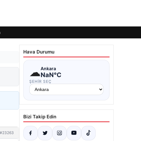
m
Hava Durumu
☁
Ankara
NaN°C
ŞEHIR SEÇ
Bizi Takip Edin
#23263