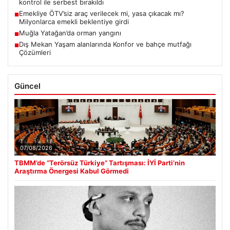
kontrol ile serbest bırakıldı
Emekliye ÖTV’siz araç verilecek mi, yasa çıkacak mı?
■
Milyonlarca emekli beklentiye girdi
Muğla Yatağan’da orman yangını
■
Dış Mekan Yaşam alanlarında Konfor ve bahçe mutfağı
■
Çözümleri
Güncel
07/08/2026
TBMM’de “Terörsüz Türkiye” Tartışması: İYİ Parti’nin
Araştırma Önergesi Kabul Görmedi