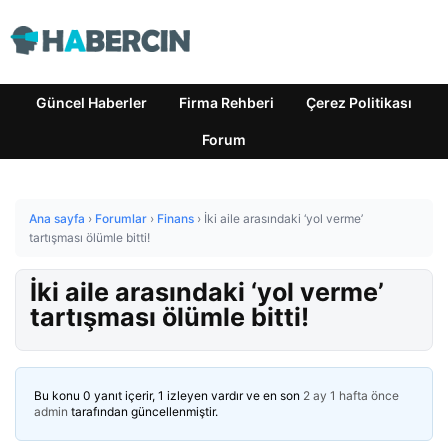
Güncel Haberler
Firma Rehberi
Çerez Politikası
Forum
Ana sayfa
›
Forumlar
›
Finans
›
İki aile arasındaki ‘yol verme’
tartışması ölümle bitti!
İki aile arasındaki ‘yol verme’
tartışması ölümle bitti!
Bu konu 0 yanıt içerir, 1 izleyen vardır ve en son
2 ay 1 hafta önce
admin
tarafından güncellenmiştir.