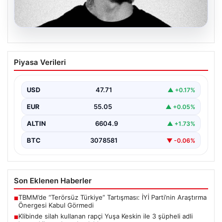
06.08.2026
Klibinde silah kullanan rapçi Yuşa
Piyasa Verileri
Keskin ile 3 şüpheli adli kontrol ile
serbest bırakıldı
USD
47.71
▲ +0.17%
EUR
55.05
▲ +0.05%
ALTIN
6604.9
▲ +1.73%
BTC
3078581
▼ -0.06%
Son Eklenen Haberler
TBMM’de “Terörsüz Türkiye” Tartışması: İYİ Parti’nin Araştırma
■
Önergesi Kabul Görmedi
Klibinde silah kullanan rapçi Yuşa Keskin ile 3 şüpheli adli
■