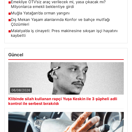
Emekliye ÖTV’siz araç verilecek mi, yasa çıkacak mı?
■
Milyonlarca emekli beklentiye girdi
Muğla Yatağan’da orman yangını
■
Dış Mekan Yaşam alanlarında Konfor ve bahçe mutfağı
■
Çözümleri
Malatya’da iş cinayeti: Pres makinesine sıkışan işçi hayatını
■
kaybetti
Güncel
06/08/2026
Klibinde silah kullanan rapçi Yuşa Keskin ile 3 şüpheli adli
kontrol ile serbest bırakıldı