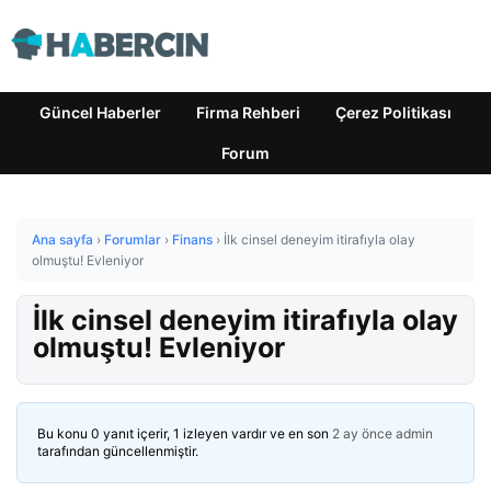
Güncel Haberler
Firma Rehberi
Çerez Politikası
Forum
Ana sayfa
›
Forumlar
›
Finans
›
İlk cinsel deneyim itirafıyla olay
olmuştu! Evleniyor
İlk cinsel deneyim itirafıyla olay
olmuştu! Evleniyor
Bu konu 0 yanıt içerir, 1 izleyen vardır ve en son
2 ay önce
admin
tarafından güncellenmiştir.