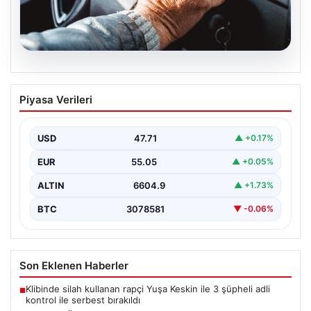
05.08.2026
Emekliye ÖTV’siz araç verilecek mi,
Piyasa Verileri
yasa çıkacak mı? Milyonlarca emekli
beklentiye girdi
USD
47.71
▲ +0.17%
EUR
55.05
▲ +0.05%
ALTIN
6604.9
▲ +1.73%
BTC
3078581
▼ -0.06%
Son Eklenen Haberler
Klibinde silah kullanan rapçi Yuşa Keskin ile 3 şüpheli adli
■
kontrol ile serbest bırakıldı