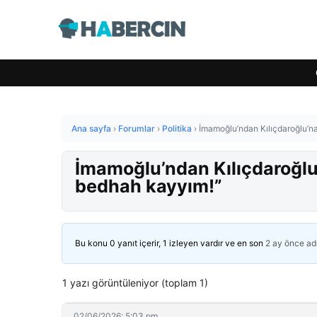
Ana sayfa
›
Forumlar
›
Politika
›
İmamoğlu’ndan Kılıçdaroğlu’na
İmamoğlu’ndan Kılıçdaroğlu’
bedhah kayyım!”
Bu konu 0 yanıt içerir, 1 izleyen vardır ve en son
2 ay önce
ad
1 yazı görüntüleniyor (toplam 1)
02/06/2026: 5:03 pm