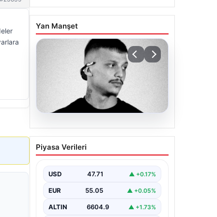
Yan Manşet
eler
varlara
06.08.2026
Klibinde silah kullanan
Piyasa Verileri
rapçi Yuşa Keskin ile 3
şüpheli adli kontrol ile
serbest bırakıldı
USD
47.71
▲ +0.17%
EUR
55.05
▲ +0.05%
ALTIN
6604.9
▲ +1.73%