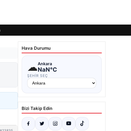
m
Hava Durumu
☁
Ankara
NaN°C
ŞEHIR SEÇ
Bizi Takip Edin
#23835