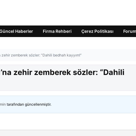
Güncel Haberler
Firma Rehberi
Çerez Politikası
Foru
 zehir zemberek sözler: “Dahili bedhah kayyım!”
na zehir zemberek sözler: “Dahili
min
tarafından güncellenmiştir.