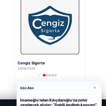
Cengiz Sigorta
23/06/2026
×
Göz Atın
İmamoğlu’ndan Kılıçdaroğlu’na zehir
zemberek sözler: “Dahili bedhah kayyım!”