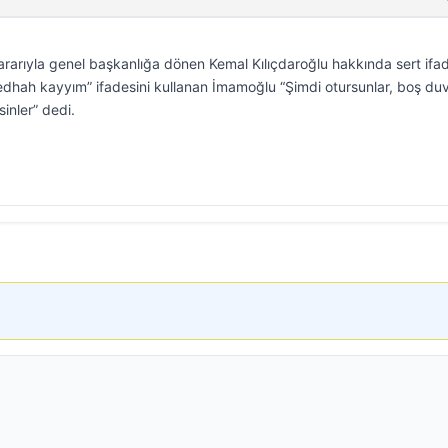
arıyla genel başkanlığa dönen Kemal Kılıçdaroğlu hakkında sert ifad
i bedhah kayyım” ifadesini kullanan İmamoğlu “Şimdi otursunlar, boş du
sinler” dedi.