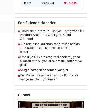
BTC
3078581
▼ -0.06%
Son Eklenen Haberler
TBMM’de “Terörsüz Türkiye” Tartışması: İYİ
■
Parti’nin Araştırma Önergesi Kabul
Görmedi
Klibinde silah kullanan rapçi Yuşa Keskin
■
ile 3 şüpheli adli kontrol ile serbest
bırakıldı
Emekliye ÖTV’siz araç verilecek mi, yasa
■
çıkacak mı? Milyonlarca emekli beklentiye
girdi
Muğla Yatağan’da orman yangını
■
Dış Mekan Yaşam alanlarında Konfor ve
■
bahçe mutfağı Çözümleri
Güncel