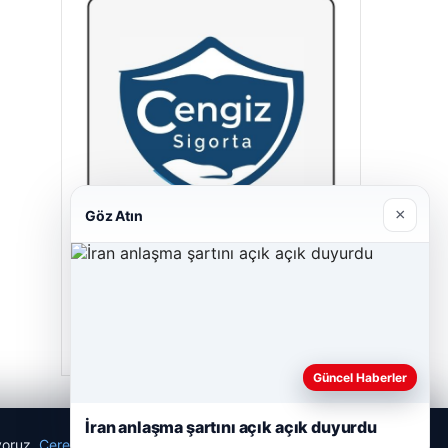
×
Göz Atın
Cengiz Sigorta
23/06/2026
Güncel Haberler
İran anlaşma şartını açık açık duyurdu
ıyoruz.
Çerez Politikamız
Reddet
Kabul Et