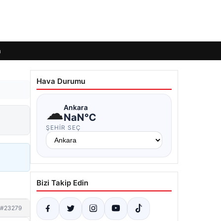
m
Hava Durumu
☁
Ankara
NaN°C
ŞEHIR SEÇ
Bizi Takip Edin
#23279