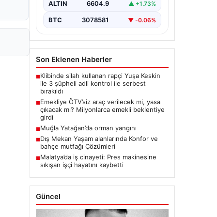
ALTIN
6604.9
▲ +1.73%
BTC
3078581
▼ -0.06%
Son Eklenen Haberler
Klibinde silah kullanan rapçi Yuşa Keskin
■
ile 3 şüpheli adli kontrol ile serbest
bırakıldı
Emekliye ÖTV’siz araç verilecek mi, yasa
■
çıkacak mı? Milyonlarca emekli beklentiye
girdi
Muğla Yatağan’da orman yangını
■
Dış Mekan Yaşam alanlarında Konfor ve
■
bahçe mutfağı Çözümleri
Malatya’da iş cinayeti: Pres makinesine
■
sıkışan işçi hayatını kaybetti
Güncel