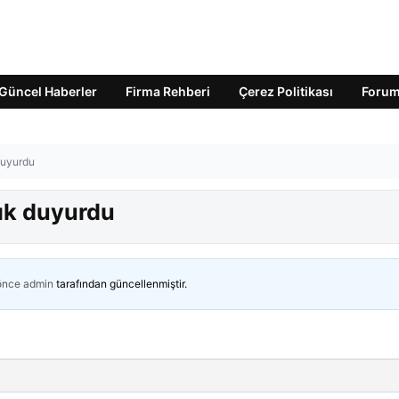
Güncel Haberler
Firma Rehberi
Çerez Politikası
Foru
 duyurdu
çık duyurdu
 önce
admin
tarafından güncellenmiştir.