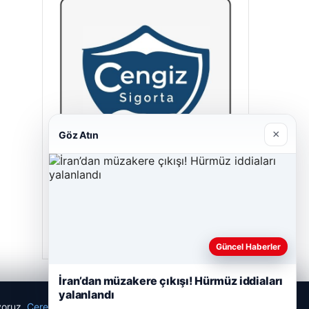
×
Göz Atın
Cengiz Sigorta
23/06/2026
Güncel Haberler
İran’dan müzakere çıkışı! Hürmüz iddiaları
yalanlandı
ıyoruz.
Çerez Politikamız
Reddet
Kabul Et