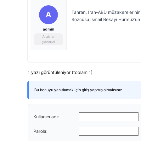
Tahran, İran-ABD müzakerelerinin “
A
Sözcüsü İsmail Bekayi Hürmüz’ün i
admin
Anahtar
yönetici
1 yazı görüntüleniyor (toplam 1)
Bu konuyu yanıtlamak için giriş yapmış olmalısınız.
Kullanıcı adı:
Parola: