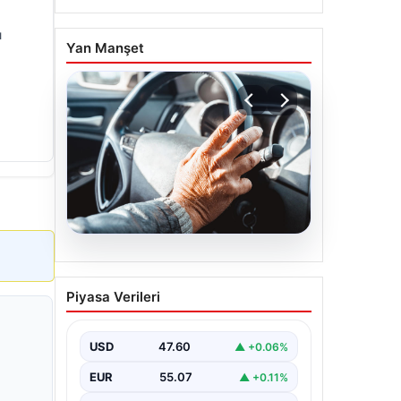
ı
Yan Manşet
05.08.2026
Emekliye ÖTV’siz araç
Piyasa Verileri
verilecek mi, yasa çıkacak
mı? Milyonlarca emekli
beklentiye girdi
USD
47.60
▲ +0.06%
EUR
55.07
▲ +0.11%