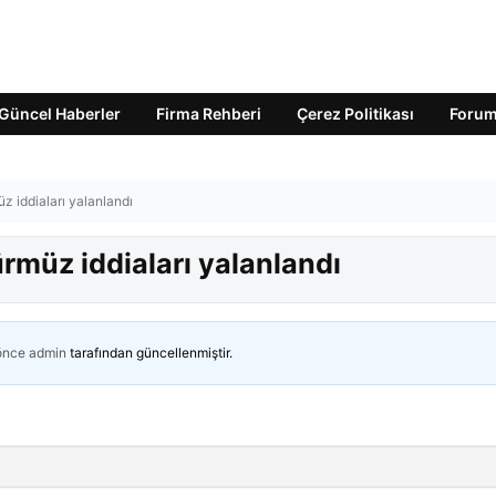
Güncel Haberler
Firma Rehberi
Çerez Politikası
Foru
z iddiaları yalanlandı
ürmüz iddiaları yalanlandı
 önce
admin
tarafından güncellenmiştir.