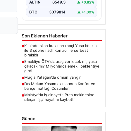
ALTIN
6549.3
▲ +0.82%
BTC
3079814
▲ +1.09%
Son Eklenen Haberler
Klibinde silah kullanan rapçi Yuşa Keskin
■
ile 3 şüpheli adli kontrol ile serbest
bırakıldı
Emekliye ÖTV’siz araç verilecek mi, yasa
■
çıkacak mı? Milyonlarca emekli beklentiye
girdi
Muğla Yatağan’da orman yangını
■
Dış Mekan Yaşam alanlarında Konfor ve
■
bahçe mutfağı Çözümleri
Malatya’da iş cinayeti: Pres makinesine
■
sıkışan işçi hayatını kaybetti
Güncel