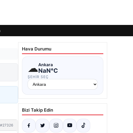
m
Hava Durumu
☁
Ankara
NaN°C
ŞEHIR SEÇ
Bizi Takip Edin
#27326