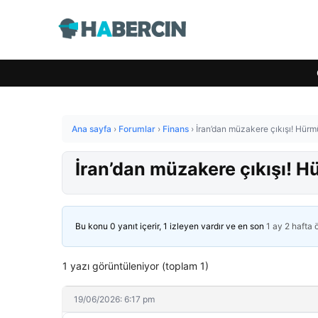
Ana sayfa
›
Forumlar
›
Finans
›
İran’dan müzakere çıkışı! Hürmü
İran’dan müzakere çıkışı! H
Bu konu 0 yanıt içerir, 1 izleyen vardır ve en son
1 ay 2 hafta
1 yazı görüntüleniyor (toplam 1)
19/06/2026: 6:17 pm