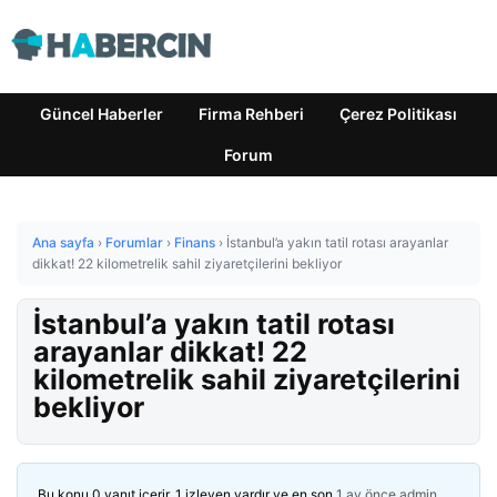
Güncel Haberler
Firma Rehberi
Çerez Politikası
Forum
Ana sayfa
›
Forumlar
›
Finans
›
İstanbul’a yakın tatil rotası arayanlar
dikkat! 22 kilometrelik sahil ziyaretçilerini bekliyor
İstanbul’a yakın tatil rotası
arayanlar dikkat! 22
kilometrelik sahil ziyaretçilerini
bekliyor
Bu konu 0 yanıt içerir, 1 izleyen vardır ve en son
1 ay önce
admin