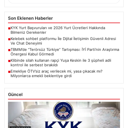
Son Eklenen Haberler
KYK Yurt Başvuruları ve 2026 Yurt Ücretleri Hakkında
■
Bilmeniz Gerekenler
Kelebek sohbet platformu İle Dijital İletişimin Güvenli Adresi
■
Ve Chat Deneyimi
TBMM’de “Terörsüz Türkiye” Tartışması: İYİ Parti’nin Araştırma
■
Önergesi Kabul Görmedi
Klibinde silah kullanan rapçi Yuşa Keskin ile 3 şüpheli adli
■
kontrol ile serbest bırakıldı
Emekliye ÖTV’siz araç verilecek mi, yasa çıkacak mı?
■
Milyonlarca emekli beklentiye girdi
Güncel