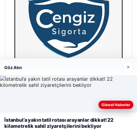
×
Göz Atın
Cengiz Sigorta
23/06/2026
Web sitemizi nasıl kullandığınızı daha iyi anlayabilmek,
Güncel Haberler
deneyiminizi kişiselleştirmek ve geliştirmek amacıyla çerezler
kullanıyoruz.
Çerez Politikamız
İstanbul’a yakın tatil rotası arayanlar dikkat! 22
kilometrelik sahil ziyaretçilerini bekliyor
Reddet
Kabul Et