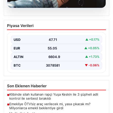
05.08.2026
Emekliye ÖTV’siz araç verilecek mi,
Piyasa Verileri
yasa çıkacak mı? Milyonlarca emekli
beklentiye girdi
USD
47.71
▲ +0.17%
EUR
55.05
▲ +0.05%
ALTIN
6604.9
▲ +1.73%
BTC
3078581
▼ -0.06%
Son Eklenen Haberler
Klibinde silah kullanan rapçi Yuşa Keskin ile 3 şüpheli adli
■
kontrol ile serbest bırakıldı
Emekliye ÖTV’siz araç verilecek mi, yasa çıkacak mı?
■
Milyonlarca emekli beklentiye girdi