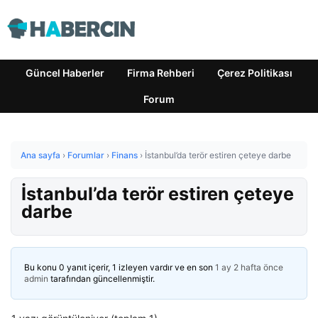
Güncel Haberler
Firma Rehberi
Çerez Politikası
Forum
Ana sayfa
›
Forumlar
›
Finans
›
İstanbul’da terör estiren çeteye darbe
İstanbul’da terör estiren çeteye
darbe
Bu konu 0 yanıt içerir, 1 izleyen vardır ve en son
1 ay 2 hafta önce
admin
tarafından güncellenmiştir.