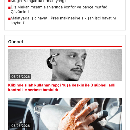
Muğla Yatağan’da orman yangını
■
Dış Mekan Yaşam alanlarında Konfor ve bahçe mutfağı
■
Çözümleri
Malatya’da iş cinayeti: Pres makinesine sıkışan işçi hayatını
■
kaybetti
Güncel
06/08/2026
Klibinde silah kullanan rapçi Yuşa Keskin ile 3 şüpheli adli
kontrol ile serbest bırakıldı
05/08/2026