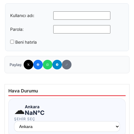
Kullanıcı adı:
Parola:
Beni hatırla
Paylaş:
Hava Durumu
☁
Ankara
NaN°C
ŞEHIR SEÇ