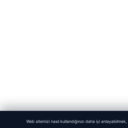
Web sitemizi nasıl kullandığınızı daha iyi anlayabilmek,
© 2026 Habercin – Güncel Haberler