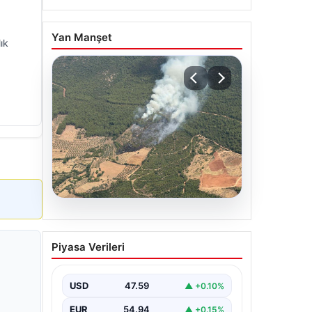
Yan Manşet
ık
05.08.2026
Muğla Yatağan’da orman
Piyasa Verileri
yangını
USD
47.59
▲ +0.10%
EUR
54.94
▲ +0.15%