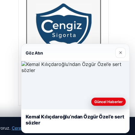
×
Göz Atın
Cengiz Sigorta
23/06/2026
Güncel Haberler
Kemal Kılıçdaroğlu’ndan Özgür Özel’e sert
sözler
ıyoruz.
Çerez Politikamız
Reddet
Kabul Et