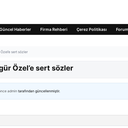
Güncel Haberler
Firma Rehberi
Çerez Politikası
Foru
Özel’e sert sözler
ür Özel’e sert sözler
 önce
admin
tarafından güncellenmiştir.