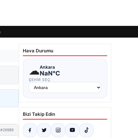
m
Hava Durumu
☁
Ankara
NaN°C
ŞEHIR SEÇ
Bizi Takip Edin
#26989