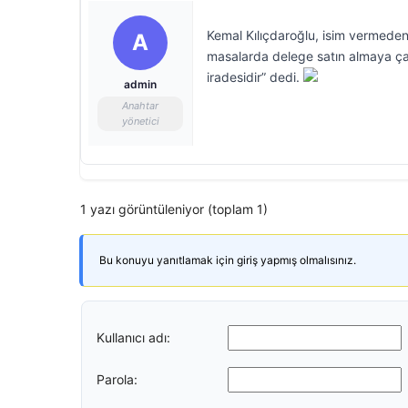
Kemal Kılıçdaroğlu, isim vermeden
A
masalarda delege satın almaya çalış
iradesidir” dedi.
admin
Anahtar
yönetici
1 yazı görüntüleniyor (toplam 1)
Bu konuyu yanıtlamak için giriş yapmış olmalısınız.
Kullanıcı adı:
Parola: