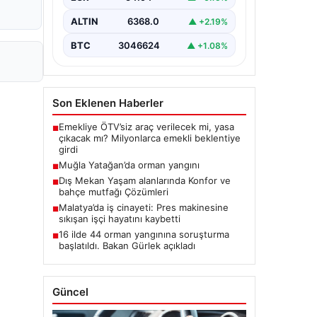
ALTIN
6368.0
▲ +2.19%
BTC
3046624
▲ +1.08%
Son Eklenen Haberler
Emekliye ÖTV’siz araç verilecek mi, yasa
■
çıkacak mı? Milyonlarca emekli beklentiye
girdi
Muğla Yatağan’da orman yangını
■
Dış Mekan Yaşam alanlarında Konfor ve
■
bahçe mutfağı Çözümleri
Malatya’da iş cinayeti: Pres makinesine
■
sıkışan işçi hayatını kaybetti
16 ilde 44 orman yangınına soruşturma
■
başlatıldı. Bakan Gürlek açıkladı
Güncel