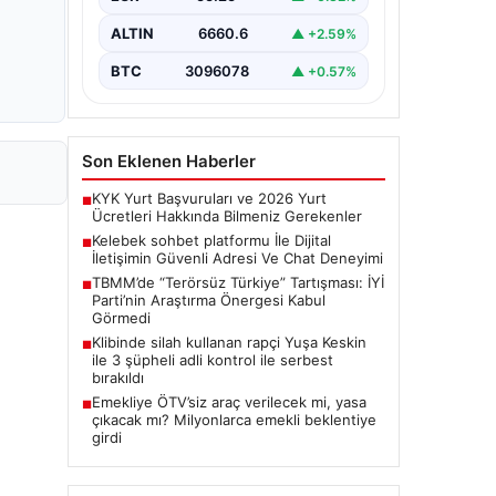
bir biçimde bağlantı kurması ciddi bir
önem ifade etmektedir.
ALTIN
6660.6
▲ +2.59%
Günümüzde…
BTC
3096078
▲ +0.57%
Son Eklenen Haberler
KYK Yurt Başvuruları ve 2026 Yurt
■
Ücretleri Hakkında Bilmeniz Gerekenler
Kelebek sohbet platformu İle Dijital
■
İletişimin Güvenli Adresi Ve Chat Deneyimi
TBMM’de “Terörsüz Türkiye” Tartışması: İYİ
■
Parti’nin Araştırma Önergesi Kabul
Görmedi
Klibinde silah kullanan rapçi Yuşa Keskin
■
ile 3 şüpheli adli kontrol ile serbest
bırakıldı
Emekliye ÖTV’siz araç verilecek mi, yasa
■
çıkacak mı? Milyonlarca emekli beklentiye
girdi