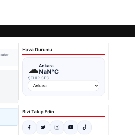
m
Hava Durumu
kadar
☁
Ankara
NaN°C
ŞEHIR SEÇ
Bizi Takip Edin