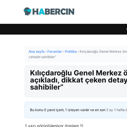
Ana sayfa
›
Forumlar
›
Politika
›
Kılıçdaroğlu Genel Merkez önü
cehalet sahibiler”
Kılıçdaroğlu Genel Merkez ö
açıkladı, dikkat çeken deta
sahibiler”
Bu konu 0 yanıt içerir, 1 izleyen vardır ve en son
2 ay 1 hafta
1 yazı görüntüleniyor (toplam 1)