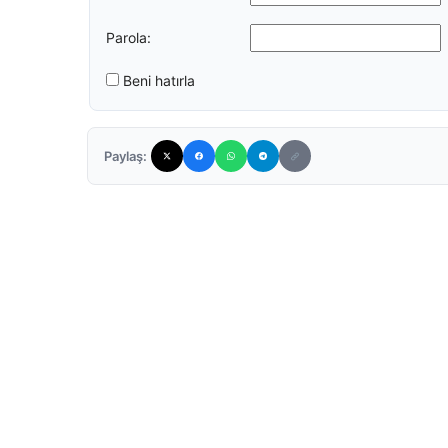
Parola:
Beni hatırla
Paylaş: