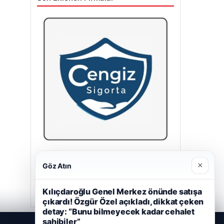
Cengiz Sigorta
×
Göz Atın
23/06/2026
Kılıçdaroğlu Genel Merkez önünde satışa
çıkardı! Özgür Özel açıkladı, dikkat çeken
detay: “Bunu bilmeyecek kadar cehalet
sahibiler”