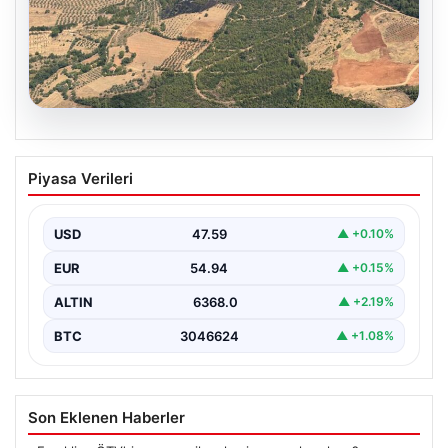
05.08.2026
Muğla Yatağan’da orman yangını
Piyasa Verileri
USD
47.59
▲ +0.10%
EUR
54.94
▲ +0.15%
ALTIN
6368.0
▲ +2.19%
BTC
3046624
▲ +1.08%
Son Eklenen Haberler