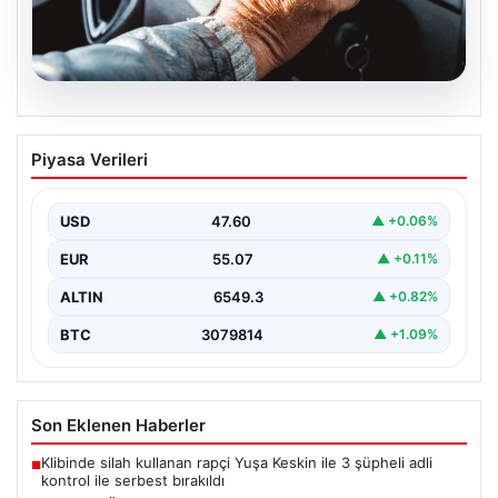
05.08.2026
Emekliye ÖTV’siz araç verilecek mi,
Piyasa Verileri
yasa çıkacak mı? Milyonlarca emekli
beklentiye girdi
USD
47.60
▲ +0.06%
EUR
55.07
▲ +0.11%
ALTIN
6549.3
▲ +0.82%
BTC
3079814
▲ +1.09%
Son Eklenen Haberler
Klibinde silah kullanan rapçi Yuşa Keskin ile 3 şüpheli adli
■
kontrol ile serbest bırakıldı