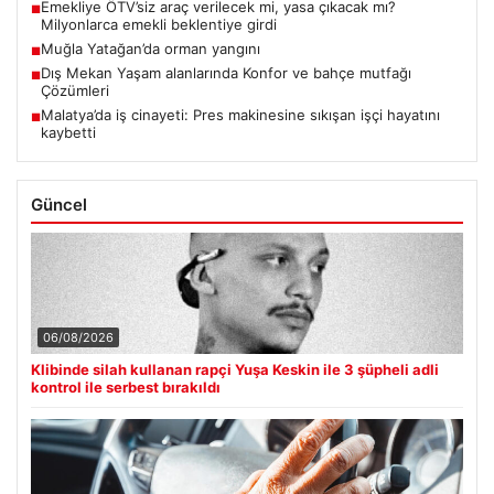
Emekliye ÖTV’siz araç verilecek mi, yasa çıkacak mı?
■
Milyonlarca emekli beklentiye girdi
Muğla Yatağan’da orman yangını
■
Dış Mekan Yaşam alanlarında Konfor ve bahçe mutfağı
■
Çözümleri
Malatya’da iş cinayeti: Pres makinesine sıkışan işçi hayatını
■
kaybetti
Güncel
06/08/2026
Klibinde silah kullanan rapçi Yuşa Keskin ile 3 şüpheli adli
kontrol ile serbest bırakıldı