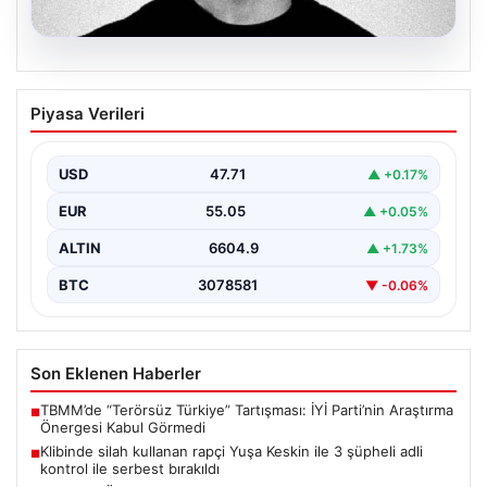
06.08.2026
Klibinde silah kullanan rapçi Yuşa
Piyasa Verileri
Keskin ile 3 şüpheli adli kontrol ile
serbest bırakıldı
USD
47.71
▲ +0.17%
EUR
55.05
▲ +0.05%
ALTIN
6604.9
▲ +1.73%
BTC
3078581
▼ -0.06%
Son Eklenen Haberler
TBMM’de “Terörsüz Türkiye” Tartışması: İYİ Parti’nin Araştırma
■
Önergesi Kabul Görmedi
Klibinde silah kullanan rapçi Yuşa Keskin ile 3 şüpheli adli
■
kontrol ile serbest bırakıldı