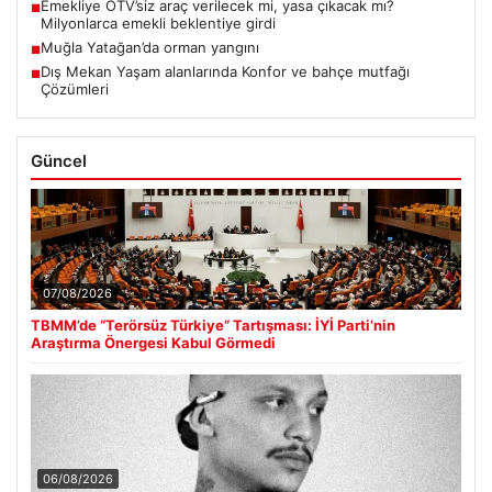
Emekliye ÖTV’siz araç verilecek mi, yasa çıkacak mı?
■
Milyonlarca emekli beklentiye girdi
Muğla Yatağan’da orman yangını
■
Dış Mekan Yaşam alanlarında Konfor ve bahçe mutfağı
■
Çözümleri
Güncel
07/08/2026
TBMM’de “Terörsüz Türkiye” Tartışması: İYİ Parti’nin
Araştırma Önergesi Kabul Görmedi
06/08/2026