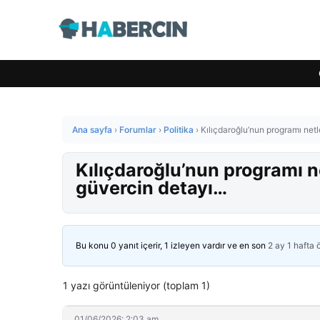
Ana sayfa
›
Forumlar
›
Politika
›
Kılıçdaroğlu’nun programı netl
Kılıçdaroğlu’nun programı n
güvercin detayı…
Bu konu 0 yanıt içerir, 1 izleyen vardır ve en son
2 ay 1 hafta
1 yazı görüntüleniyor (toplam 1)
01/06/2026: 2:03 am