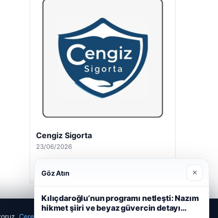
Cengiz Sigorta
23/06/2026
×
Göz Atın
Kılıçdaroğlu’nun programı netleşti: Nazım
hikmet şiiri ve beyaz güvercin detayı…
ıyoruz.
Çerez Politikamız
Reddet
Kabul Et