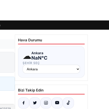
m
Hava Durumu
☁
Ankara
NaN°C
ŞEHIR SEÇ
Bizi Takip Edin
#23529