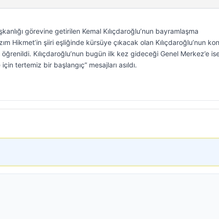
anlığı görevine getirilen Kemal Kılıçdaroğlu’nun bayramlaşma
Nazım Hikmet’in şiiri eşliğinde kürsüye çıkacak olan Kılıçdaroğlu’nun k
öğrenildi. Kılıçdaroğlu’nun bugün ilk kez gideceği Genel Merkez’e is
çin tertemiz bir başlangıç” mesajları asıldı.