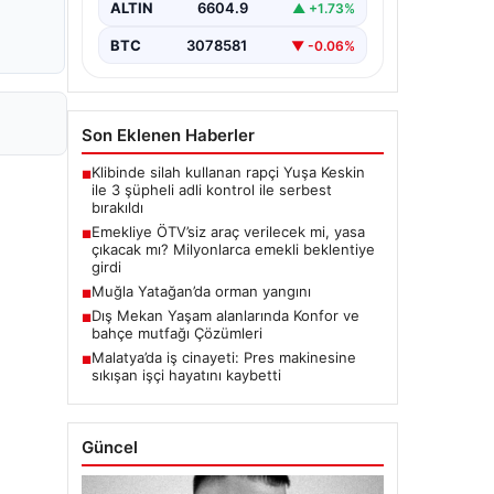
ALTIN
6604.9
▲ +1.73%
BTC
3078581
▼ -0.06%
Son Eklenen Haberler
Klibinde silah kullanan rapçi Yuşa Keskin
■
ile 3 şüpheli adli kontrol ile serbest
bırakıldı
Emekliye ÖTV’siz araç verilecek mi, yasa
■
çıkacak mı? Milyonlarca emekli beklentiye
girdi
Muğla Yatağan’da orman yangını
■
Dış Mekan Yaşam alanlarında Konfor ve
■
bahçe mutfağı Çözümleri
Malatya’da iş cinayeti: Pres makinesine
■
sıkışan işçi hayatını kaybetti
Güncel