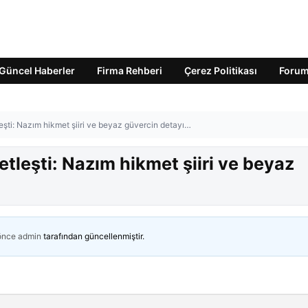
Güncel Haberler
Firma Rehberi
Çerez Politikası
Foru
eşti: Nazım hikmet şiiri ve beyaz güvercin detayı…
etleşti: Nazım hikmet şiiri ve beyaz
 önce
admin
tarafından güncellenmiştir.