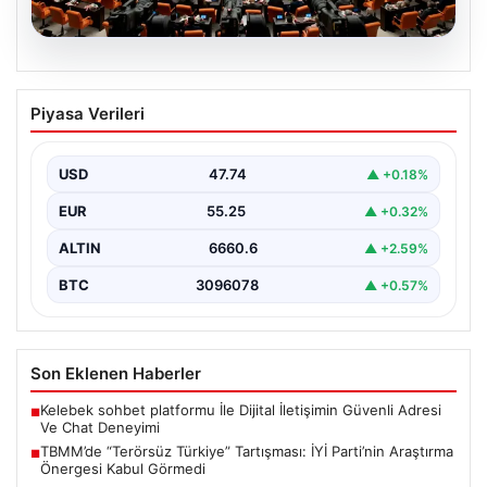
07.08.2026
TBMM’de “Terörsüz Türkiye”
Piyasa Verileri
Tartışması: İYİ Parti’nin Araştırma
Önergesi Kabul Görmedi
USD
47.74
▲ +0.18%
Türkiye Büyük Millet Meclisi Genel Kurulu'nda, İYİ Parti
tarafından sunulan ve AKP dönemindeki terörle…
EUR
55.25
▲ +0.32%
ALTIN
6660.6
▲ +2.59%
BTC
3096078
▲ +0.57%
Son Eklenen Haberler
Kelebek sohbet platformu İle Dijital İletişimin Güvenli Adresi
■
Ve Chat Deneyimi
TBMM’de “Terörsüz Türkiye” Tartışması: İYİ Parti’nin Araştırma
■
Önergesi Kabul Görmedi