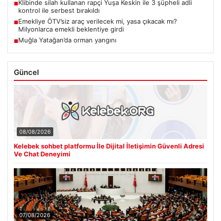
Klibinde silah kullanan rapçi Yuşa Keskin ile 3 şüpheli adli
■
kontrol ile serbest bırakıldı
Emekliye ÖTV’siz araç verilecek mi, yasa çıkacak mı?
■
Milyonlarca emekli beklentiye girdi
Muğla Yatağan’da orman yangını
■
Güncel
08/08/2026
Kelebek sohbet platformu İle Dijital İletişimin Güvenli Adresi
Ve Chat Deneyimi
07/08/2026