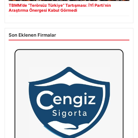
TBMM’de “Terörsüz Türkiye” Tartışması: İYİ Parti’nin
Araştırma Önergesi Kabul Görmedi
Son Eklenen Firmalar