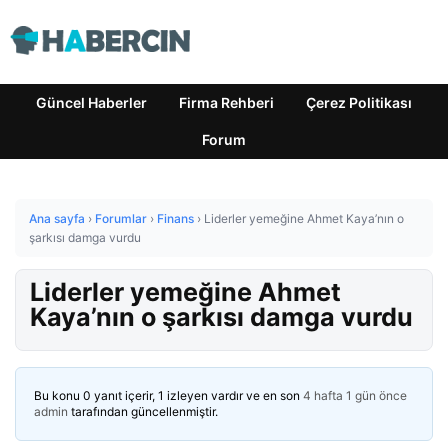
Güncel Haberler
Firma Rehberi
Çerez Politikası
Forum
Ana sayfa
›
Forumlar
›
Finans
›
Liderler yemeğine Ahmet Kaya’nın o
şarkısı damga vurdu
Liderler yemeğine Ahmet
Kaya’nın o şarkısı damga vurdu
Bu konu 0 yanıt içerir, 1 izleyen vardır ve en son
4 hafta 1 gün önce
admin
tarafından güncellenmiştir.