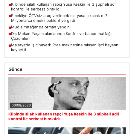
Klibinde silah kullanan rapçi Yuşa Keskin ile 3 şüpheli adli
■
kontrol ile serbest bırakıldı
Emekliye ÖTV’siz araç verilecek mi, yasa çıkacak mı?
■
Milyonlarca emekli beklentiye girdi
Muğla Yatağan’da orman yangını
■
Dış Mekan Yaşam alanlarında Konfor ve bahçe mutfağı
■
Çözümleri
Malatya’da iş cinayeti: Pres makinesine sıkışan işçi hayatını
■
kaybetti
Güncel
06/08/2026
Klibinde silah kullanan rapçi Yuşa Keskin ile 3 şüpheli adli
kontrol ile serbest bırakıldı