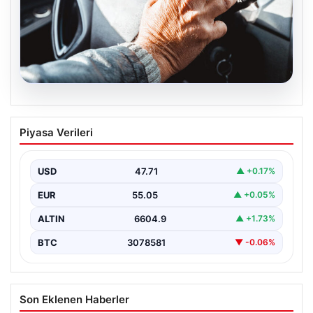
05.08.2026
Emekliye ÖTV’siz araç verilecek mi,
Piyasa Verileri
yasa çıkacak mı? Milyonlarca emekli
beklentiye girdi
USD
47.71
▲ +0.17%
EUR
55.05
▲ +0.05%
ALTIN
6604.9
▲ +1.73%
BTC
3078581
▼ -0.06%
Son Eklenen Haberler