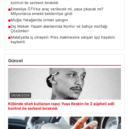
kontrol ile serbest bırakıldı
Emekliye ÖTV’siz araç verilecek mi, yasa çıkacak mı?
■
Milyonlarca emekli beklentiye girdi
Muğla Yatağan’da orman yangını
■
Dış Mekan Yaşam alanlarında Konfor ve bahçe mutfağı
■
Çözümleri
Malatya’da iş cinayeti: Pres makinesine sıkışan işçi hayatını
■
kaybetti
Güncel
06/08/2026
Klibinde silah kullanan rapçi Yuşa Keskin ile 3 şüpheli adli
kontrol ile serbest bırakıldı