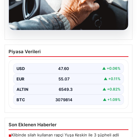
05.08.2026
Emekliye ÖTV’siz araç verilecek mi,
Piyasa Verileri
yasa çıkacak mı? Milyonlarca emekli
beklentiye girdi
USD
47.60
▲ +0.06%
EUR
55.07
▲ +0.11%
ALTIN
6549.3
▲ +0.82%
BTC
3079814
▲ +1.09%
Son Eklenen Haberler
Klibinde silah kullanan rapçi Yuşa Keskin ile 3 şüpheli adli
■