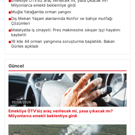
Emekliye ÖTV’siz araç verilecek mi, yasa çıkacak mı?
■
Milyonlarca emekli beklentiye girdi
Muğla Yatağan’da orman yangını
■
Dış Mekan Yaşam alanlarında Konfor ve bahçe mutfağı
■
Çözümleri
Malatya’da iş cinayeti: Pres makinesine sıkışan işçi hayatını
■
kaybetti
16 ilde 44 orman yangınına soruşturma başlatıldı. Bakan
■
Gürlek açıkladı
Güncel
05/08/2026
Emekliye ÖTV’siz araç verilecek mi, yasa çıkacak mı?
Milyonlarca emekli beklentiye girdi