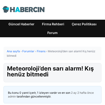
Güncel Haberler
Firma Rehberi
Çerez Politikası
Forum
Ana sayfa
›
Forumlar
›
Finans
›
Meteoroloji’den sarı alarm! Kış henüz
bitmedi
Meteoroloji’den sarı alarm! Kış
henüz bitmedi
Bu konu 0 yanıt içerir, 1 izleyen vardır ve en son
2 ay 2 hafta önce
admin
tarafından güncellenmiştir.