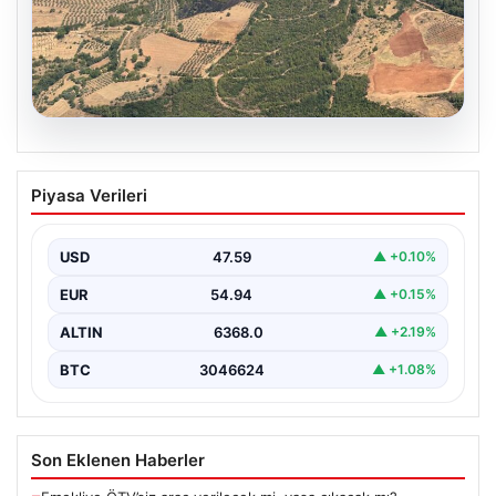
05.08.2026
Muğla Yatağan’da orman yangını
Piyasa Verileri
USD
47.59
▲ +0.10%
EUR
54.94
▲ +0.15%
ALTIN
6368.0
▲ +2.19%
BTC
3046624
▲ +1.08%
Son Eklenen Haberler