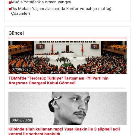
Muğla Yatağan’da orman yangını
■
Dış Mekan Yaşam alanlarında Konfor ve bahçe mutfağı
■
Çözümleri
Güncel
07/08/2026
TBMM’de “Terörsüz Türkiye” Tartışması: İYİ Parti’nin
Araştırma Önergesi Kabul Görmedi
06/08/2026
Klibinde silah kullanan rapçi Yuşa Keskin ile 3 şüpheli adli
kontrol ile serbest bırakıldı