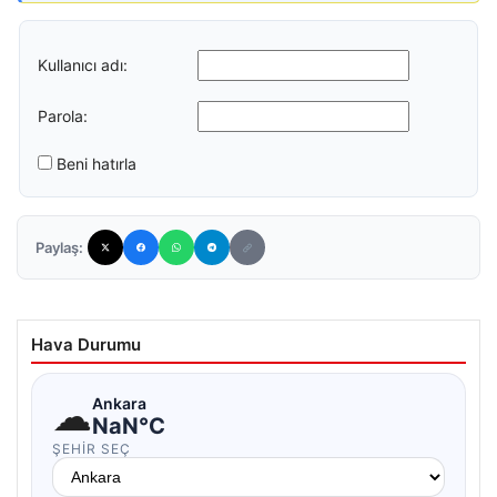
Kullanıcı adı:
Parola:
Beni hatırla
Paylaş:
Hava Durumu
☁
Ankara
NaN°C
ŞEHIR SEÇ