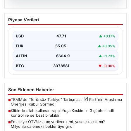
06.08.2026
Klibinde silah kullanan rapçi Yuşa
Piyasa Verileri
Keskin ile 3 şüpheli adli kontrol ile
serbest bırakıldı
USD
47.71
▲ +0.17%
EUR
55.05
▲ +0.05%
ALTIN
6604.9
▲ +1.73%
BTC
3078581
▼ -0.06%
Son Eklenen Haberler
TBMM’de “Terörsüz Türkiye” Tartışması: İYİ Parti’nin Araştırma
■
Önergesi Kabul Görmedi
Klibinde silah kullanan rapçi Yuşa Keskin ile 3 şüpheli adli
■
kontrol ile serbest bırakıldı
Emekliye ÖTV’siz araç verilecek mi, yasa çıkacak mı?
■
Milyonlarca emekli beklentiye girdi