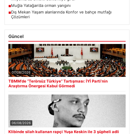
Muğla Yatağan’da orman yangını
■
Dış Mekan Yaşam alanlarında Konfor ve bahçe mutfağı
■
Çözümleri
Güncel
07/08/2026
TBMM’de “Terörsüz Türkiye” Tartışması: İYİ Parti’nin
Araştırma Önergesi Kabul Görmedi
06/08/2026
Klibinde silah kullanan rapçi Yuşa Keskin ile 3 şüpheli adli