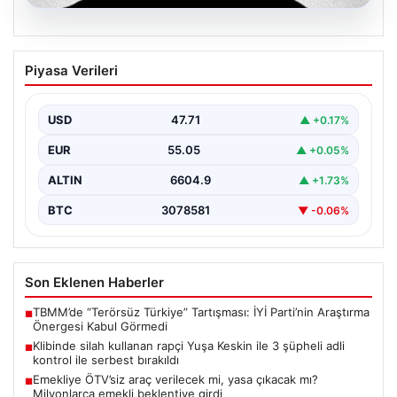
06.08.2026
Klibinde silah kullanan rapçi Yuşa
Piyasa Verileri
Keskin ile 3 şüpheli adli kontrol ile
serbest bırakıldı
USD
47.71
▲ +0.17%
EUR
55.05
▲ +0.05%
ALTIN
6604.9
▲ +1.73%
BTC
3078581
▼ -0.06%
Son Eklenen Haberler
TBMM’de “Terörsüz Türkiye” Tartışması: İYİ Parti’nin Araştırma
■
Önergesi Kabul Görmedi
Klibinde silah kullanan rapçi Yuşa Keskin ile 3 şüpheli adli
■
kontrol ile serbest bırakıldı
Emekliye ÖTV’siz araç verilecek mi, yasa çıkacak mı?
■
Milyonlarca emekli beklentiye girdi