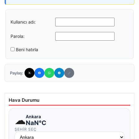
Kullanıcı adı:
Parola:
Beni hatırla
Paylaş:
Hava Durumu
☁
Ankara
NaN°C
ŞEHIR SEÇ