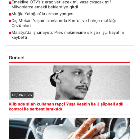
Emekliye ÖTV’siz araç verilecek mi, yasa çıkacak mı?
■
Milyonlarca emekli beklentiye girdi
Muğla Yatağan’da orman yangını
■
Dış Mekan Yaşam alanlarında Konfor ve bahçe mutfağı
■
Çözümleri
Malatya’da iş cinayeti: Pres makinesine sıkışan işçi hayatını
■
kaybetti
Güncel
06/08/2026
Klibinde silah kullanan rapçi Yuşa Keskin ile 3 şüpheli adli
kontrol ile serbest bırakıldı