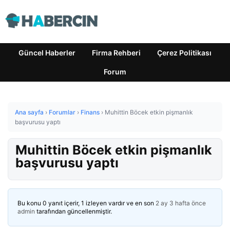
Güncel Haberler
Firma Rehberi
Çerez Politikası
Forum
Ana sayfa
›
Forumlar
›
Finans
›
Muhittin Böcek etkin pişmanlık
başvurusu yaptı
Muhittin Böcek etkin pişmanlık
başvurusu yaptı
Bu konu 0 yanıt içerir, 1 izleyen vardır ve en son
2 ay 3 hafta önce
admin
tarafından güncellenmiştir.