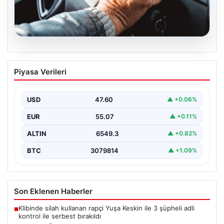
05.08.2026
Emekliye ÖTV’siz araç verilecek mi,
Piyasa Verileri
yasa çıkacak mı? Milyonlarca emekli
beklentiye girdi
USD
47.60
▲ +0.06%
EUR
55.07
▲ +0.11%
ALTIN
6549.3
▲ +0.82%
BTC
3079814
▲ +1.09%
Son Eklenen Haberler
Klibinde silah kullanan rapçi Yuşa Keskin ile 3 şüpheli adli
■
kontrol ile serbest bırakıldı